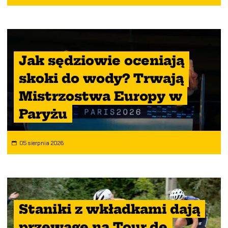
Jak sędziowie oceniają
skoki do wody? Trwają
Mistrzostwa Europy w
Paryżu
05 sierpnia 2026
Staniki z wkładkami dają
przewagę na Tour de