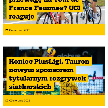
France Femmes? UCI
reaguje
04 sierpnia 2026
Koniec PlusLigi. Tauron
nowym sponsorem
tytularnym rozgrywek
siatkarskich
03 sierpnia 2026