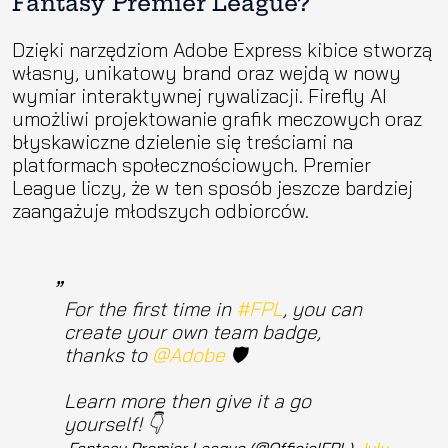
Fantasy Premier League?
Dzięki narzędziom Adobe Express kibice stworzą
własny, unikatowy brand oraz wejdą w nowy
wymiar interaktywnej rywalizacji. Firefly AI
umożliwi projektowanie grafik meczowych oraz
błyskawiczne dzielenie się treściami na
platformach społecznościowych. Premier
League liczy, że w ten sposób jeszcze bardziej
zaangażuje młodszych odbiorców.
For the first time in
#FPL
, you can
create your own team badge,
thanks to
@Adobe
🛡️
Learn more then give it a go
yourself! 👇
— Fantasy Premier League (@OfficialFPL)
July