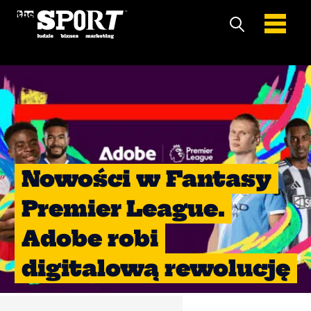
Nowości w Fantasy
Premier League.
Adobe robi
digitalową rewolucję