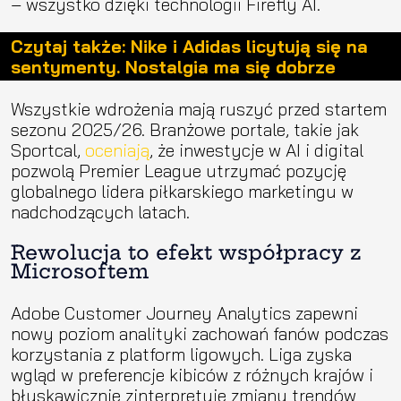
– wszystko dzięki technologii Firefly AI.
Czytaj także: Nike i Adidas licytują się na
sentymenty. Nostalgia ma się dobrze
Wszystkie wdrożenia mają ruszyć przed startem
sezonu 2025/26. Branżowe portale, takie jak
Sportcal,
oceniają
, że inwestycje w AI i digital
pozwolą Premier League utrzymać pozycję
globalnego lidera piłkarskiego marketingu w
nadchodzących latach.
Rewolucja to efekt współpracy z
Microsoftem
Adobe Customer Journey Analytics zapewni
nowy poziom analityki zachowań fanów podczas
korzystania z platform ligowych. Liga zyska
wgląd w preferencje kibiców z różnych krajów i
błyskawicznie zinterpretuje zmiany trendów