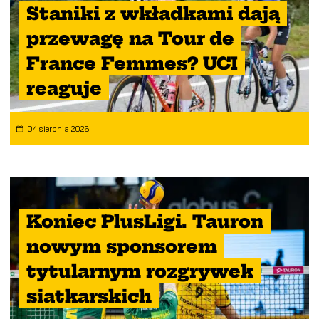
Staniki z wkładkami dają
przewagę na Tour de
France Femmes? UCI
reaguje
04 sierpnia 2026
Koniec PlusLigi. Tauron
nowym sponsorem
tytularnym rozgrywek
siatkarskich