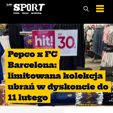
Pepco x FC
Barcelona:
limitowana kolekcja
ubrań w dyskoncie do
11 lutego