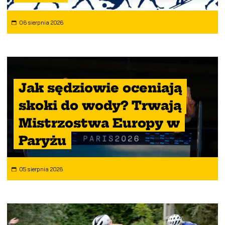
06 sierpnia 2026
Jak sędziowie oceniają
skoki do wody? Trwają
Mistrzostwa Europy w
Paryżu
05 sierpnia 2026