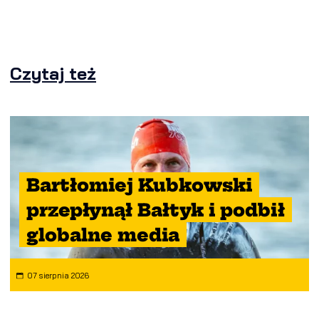
Czytaj też
Bartłomiej Kubkowski
przepłynął Bałtyk i podbił
globalne media
07 sierpnia 2026