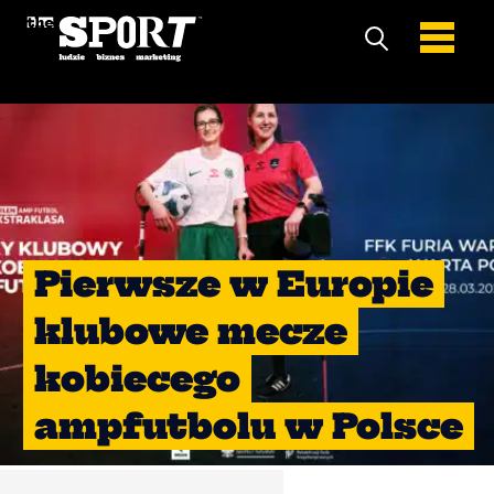
Pierwsze w Europie
klubowe mecze
kobiecego
ampfutbolu w Polsce