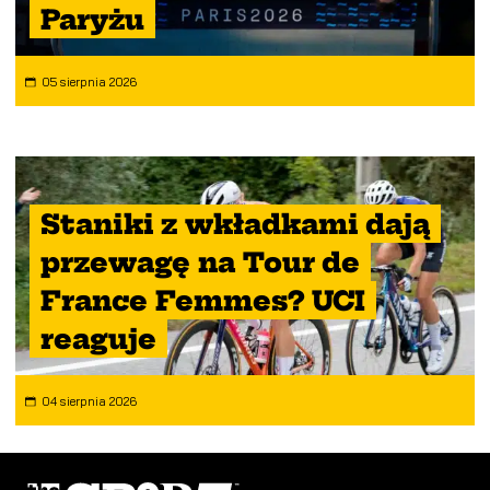
Paryżu
05 sierpnia 2026
Staniki z wkładkami dają
przewagę na Tour de
France Femmes? UCI
reaguje
04 sierpnia 2026