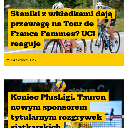
Staniki z wkładkami dają
przewagę na Tour de
France Femmes? UCI
reaguje
04 sierpnia 2026
Koniec PlusLigi. Tauron
nowym sponsorem
tytularnym rozgrywek
siatkarskich