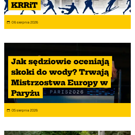
KRRiT
06 sierpnia 2026
Jak sędziowie oceniają
skoki do wody? Trwają
Mistrzostwa Europy w
Paryżu
05 sierpnia 2026