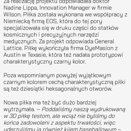
Za realizację projektu odpowiadała doktor
Nadine Lippa, Innovation Manager w firmie
Wilson. Piłka została wykonana we współpracy z
Niemiecką firmą EOS, która do tej pory
specjalizowała się w druku części do statków
kosmicznych i precyzyjnych narzędzi
medycznych. Za projekt odpowiada General
Lattice. Piłkę wykończyła firma DyeMasion z
Austin w Texasie, która też nadała prototypowi
charakterystyczny czarny kolor.
Poza wspomnianym powyżej wyjątkowym
czarnym kolorem cechą charakterystyczną piłki
są też dziesiątki heksagonalnych otworów.
Nowa piłka ma też być dużo bardziej
wytrzymała. –
Poddaliśmy naszą wydrukowaną
w 3D piłkę testom, ale wciąż nie byliśmy do
końca zadowoleni z aspektu trwałości, więc
uderzyliśmy ją również kijem baseballowym
–