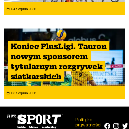
04 sierpnia 2026
Koniec PlusLigi. Tauron
nowym sponsorem
tytularnym rozgrywek
siatkarskich
03 sierpnia 2026
Polityka
prywatności