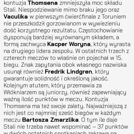
kontuzja
Thomsena
zmniejszyła moc składu
Stali. Niespodziewanie mimo braku jego oraz
Vaculika
w pierwszym ćwierćfinale z Toruniem
nie przeszkodził gorzowianom w wywiezieniu
dość korzystnego rezultatu. Częstochowianie
dysponują bardziej wyrównanym składem, a
formą zachwyca
Kacper Woryna
, który wyrasta
na drugiego lidera zespołu. W ostatnich trzech z
czterech meczów to właśnie on pojechał w 15.
biegu. Znak zapytania obok własnego nazwiska
usunął również
Fredrik Lindgren
, który
gwarantuje solidność i określoną jakość.
Kolejnym atutem, który przemawia za
Włókniarzem są juniorzy, również zapewniający
ważną ilość punktów w meczu. Kontuzja
Thomsena ma też swoje zalety. Najważniejszą z
nich jest co najmniej sześć biegów w każdym
meczu
Bartosza Zmarzlika
. O tym ile daje
Stali nie trzeba nawet wspominać – 37 punktów
w dwóch ostatnich spotkaniach zakrawa na