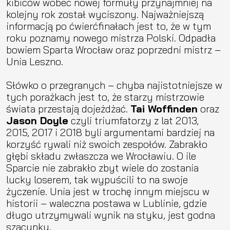
kibiców wobec nowej formuły przynajmniej na
kolejny rok został wyciszony. Najważniejszą
informacją po ćwierćfinałach jest to, że w tym
roku poznamy nowego mistrza Polski. Odpadła
bowiem Sparta Wrocław oraz poprzedni mistrz –
Unia Leszno.
Słówko o przegranych – chyba najistotniejsze w
tych porażkach jest to, że starzy mistrzowie
świata przestają dojeżdżać.
Tai Woffinden
oraz
Jason Doyle
czyli triumfatorzy z lat 2013,
2015, 2017 i 2018 byli argumentami bardziej na
korzyść rywali niż swoich zespołów. Zabrakło
głębi składu zwłaszcza we Wrocławiu. O ile
Sparcie nie zabrakło zbyt wiele do zostania
lucky loserem, tak wypuścili to na swoje
życzenie. Unia jest w trochę innym miejscu w
historii – waleczna postawa w Lublinie, gdzie
długo utrzymywali wynik na styku, jest godna
szacunku.