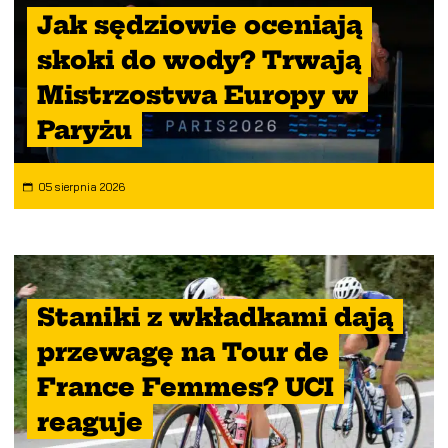
Jak sędziowie oceniają
skoki do wody? Trwają
Mistrzostwa Europy w
Paryżu
05 sierpnia 2026
Staniki z wkładkami dają
przewagę na Tour de
France Femmes? UCI
reaguje