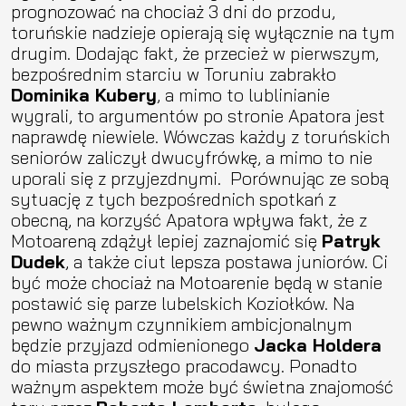
prognozować na chociaż 3 dni do przodu,
toruńskie nadzieje opierają się wyłącznie na tym
drugim. Dodając fakt, że przecież w pierwszym,
bezpośrednim starciu w Toruniu zabrakło
Dominika Kubery
, a mimo to lublinianie
wygrali, to argumentów po stronie Apatora jest
naprawdę niewiele. Wówczas każdy z toruńskich
seniorów zaliczył dwucyfrówkę, a mimo to nie
uporali się z przyjezdnymi. Porównując ze sobą
sytuację z tych bezpośrednich spotkań z
obecną, na korzyść Apatora wpływa fakt, że z
Motoareną zdążył lepiej zaznajomić się
Patryk
Dudek
, a także ciut lepsza postawa juniorów. Ci
być może chociaż na Motoarenie będą w stanie
postawić się parze lubelskich Koziołków. Na
pewno ważnym czynnikiem ambicjonalnym
będzie przyjazd odmienionego
Jacka Holdera
do miasta przyszłego pracodawcy. Ponadto
ważnym aspektem może być świetna znajomość