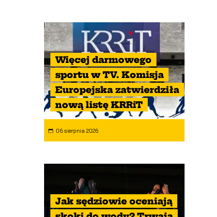
Więcej darmowego
sportu w TV. Komisja
Europejska zatwierdziła
nową listę KRRiT
06 sierpnia 2026
Jak sędziowie oceniają
skoki do wody? Trwają