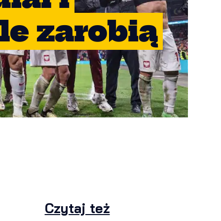
le zarobią
Czytaj też