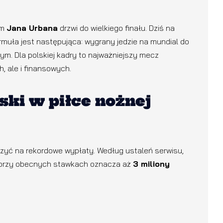
ym
Jana Urbana
drzwi do wielkiego finału. Dziś na
ormuła jest następująca: wygrany jedzie na mundial do
ym. Dla polskiej kadry to najważniejszy mecz
, ale i finansowych.
lski w piłce nożnej
iczyć na rekordowe wypłaty. Według ustaleń serwisu,
o przy obecnych stawkach oznacza aż
3 miliony