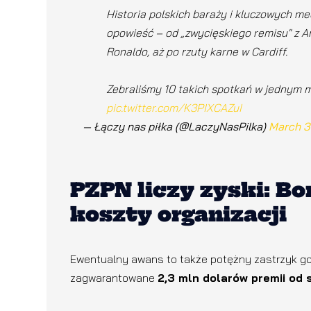
Historia polskich baraży i kluczowych m
opowieść – od „zwycięskiego remisu" z An
Ronaldo, aż po rzuty karne w Cardiff.
Zebraliśmy 10 takich spotkań w jednym m
pic.twitter.com/K3PIXCAZuI
— Łączy nas piłka (@LaczyNasPilka)
March 3
PZPN liczy zyski: B
koszty organizacji
Ewentualny awans to także potężny zastrzyk go
zagwarantowane
2,3 mln dolarów premii od