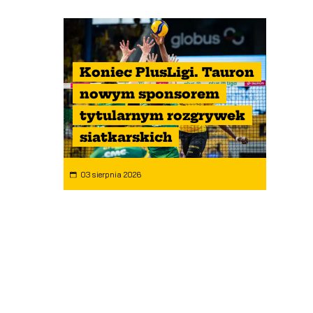
Koniec PlusLigi. Tauron
nowym sponsorem
tytularnym rozgrywek
siatkarskich
03 sierpnia 2026