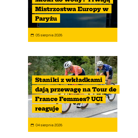
Mistrzostwa Europy w
Paryżu
05 sierpnia 2026
Staniki z wkładkami
dają przewagę na Tour de
France Femmes? UCI
reaguje
04 sierpnia 2026