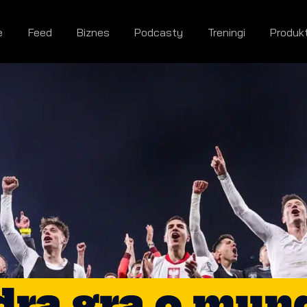
e
Feed
Biznes
Podcasty
Treningi
Produk
ra gra o mund