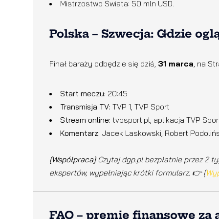
Mistrzostwo Świata: 50 mln USD.
Polska – Szwecja: Gdzie ogl
Finał baraży odbędzie się dziś,
31 marca
, na St
Start meczu:
20:45
Transmisja TV:
TVP 1, TVP Sport
Stream online:
tvpsport.pl, aplikacja TVP Spor
Komentarz:
Jacek Laskowski, Robert Podolińs
[Współpraca]
Czytaj dgp.pl bezpłatnie przez 2 ty
ekspertów, wypełniając krótki formularz. 👉 [
Wyp
FAQ – premie finansowe za