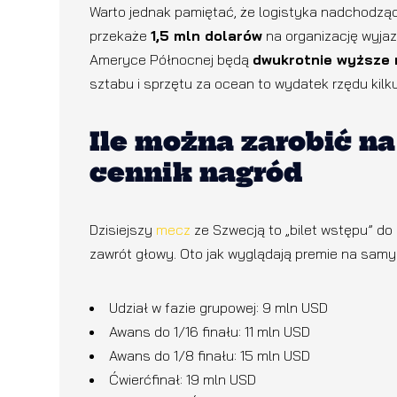
Warto jednak pamiętać, że logistyka nadchodząc
przekaże
1,5 mln dolarów
na organizację wyjaz
Ameryce Północnej będą
dwukrotnie wyższe 
sztabu i sprzętu za ocean to wydatek rzędu kilk
Ile można zarobić n
cennik nagród
Dzisiejszy
mecz
ze Szwecją to „bilet wstępu” do 
zawrót głowy. Oto jak wyglądają premie na samym
Udział w fazie grupowej: 9 mln USD
Awans do 1/16 finału: 11 mln USD
Awans do 1/8 finału: 15 mln USD
Ćwierćfinał: 19 mln USD