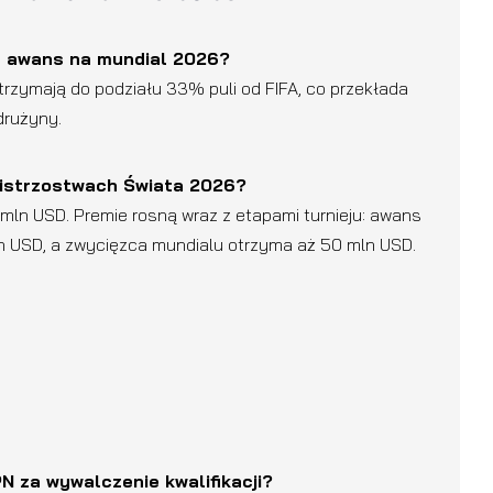
 za awans na mundial 2026?
trzymają do podziału 33% puli od FIFA, co przekłada
drużyny.
 Mistrzostwach Świata 2026?
mln USD. Premie rosną wraz z etapami turnieju: awans
 mln USD, a zwycięzca mundialu otrzyma aż 50 mln USD.
 za wywalczenie kwalifikacji?