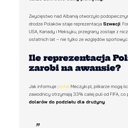
Zwycięstwo nad Albanią otworzyło podopieczn
drodze Polaków staje reprezentacja
Szwecji
. F
USA, Kanady i Meksyku, przegrany zostaje z nicz
ostatnich lat – nie tylko ze względów sportowych
Ile reprezentacja Po
zarobi na awansie?
Jak informuje
portal
Meczyki.pl, piłkarze mogą l
zawodnicy otrzymają 33% całej puli od FIFA, c
dolarów do podziału dla drużyny
.