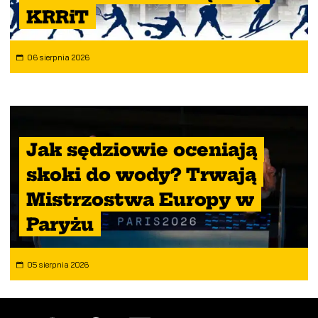
KRRiT
06 sierpnia 2026
Jak sędziowie oceniają
skoki do wody? Trwają
Mistrzostwa Europy w
Paryżu
05 sierpnia 2026