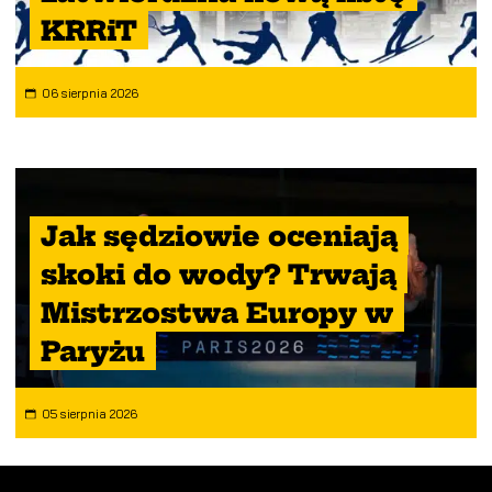
KRRiT
06 sierpnia 2026
Jak sędziowie oceniają
skoki do wody? Trwają
Mistrzostwa Europy w
Paryżu
05 sierpnia 2026