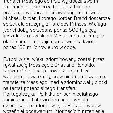
Transfer Messiego do PSG wykracza swoim
zasięgiem daleko poza boisko. Z takiego
przebiegu wydarzeń zadowolony jest również
Michael Jordan, którego Jordan Brand dostarcza
sprzęt dla drużyny z Parc des Princes. W ciągu
jednej doby sprzedano ponad 800 tysięcy
koszulek z nazwiskiem Messi, cena za jedną to
ok 165 euro – co daje nam zawrotną kwotę
ponad 130 milionów euro w dobę.
Futbol w XXI wieku zdominowany został przez
rywalizację Messiego z Cristiano Ronaldo.
Najwyraźniej obaj panowie zatęsknili za
wzajemną rywalizacją, bo w niedługim czasie po
transferze Messiego, media zdominowały plotki
na temat potencjalnego transferu
Portugalczyka. Po kilku dniach medialnego
zamieszania, Fabrizio Romano – włoski
dziennikarz poinformował, że Ronaldo wbrew
wcześniej podawanym informacjom przeniesie