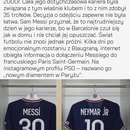
2000r. Cała jego dotychczasowa kariera była
związana z tym właśnie klubem i to z nim zdobył
35 trofeów. Decyzja o odejściu zapewne nie była
łatwa. Sam Messi przyznał, że to najtrudniejszy
dzień w jego karierze, bo w Barcelonie czuł się
jak w domu i nie chciał jej opuszczać. Świat
futbolu nie znosi jednak próżni. Kilka dni po
emocjonalnym rozstaniu z Blaugraną, internet
obiegła informacja o dołączeniu Messiego do
francuskiego Paris Saint-Germain. Na
instagramowym profilu PSG – nazwano go
,,nowym diamentem w Paryżu’’.