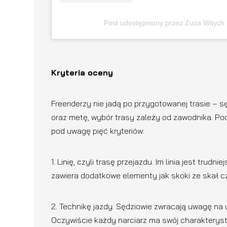
Post udostępniony przez Zuza Witych
Kryteria oceny
Freeriderzy nie jadą po przygotowanej trasie – 
oraz metę, wybór trasy zależy od zawodnika. Pod
pod uwagę pięć kryteriów:
1. Linię, czyli trasę przejazdu. Im linia jest trudn
zawiera dodatkowe elementy jak skoki ze skał cz
2. Technikę jazdy. Sędziowie zwracają uwagę na 
Oczywiście każdy narciarz ma swój charakterystyc