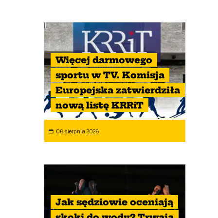
Więcej darmowego
sportu w TV. Komisja
Europejska zatwierdziła
nową listę KRRiT
06 sierpnia 2026
Jak sędziowie oceniają
skoki do wody? Trwają