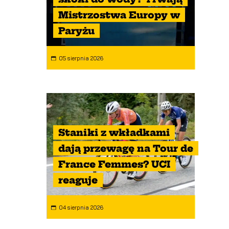
Mistrzostwa Europy w
Paryżu
05 sierpnia 2026
Staniki z wkładkami
dają przewagę na Tour de
France Femmes? UCI
reaguje
04 sierpnia 2026