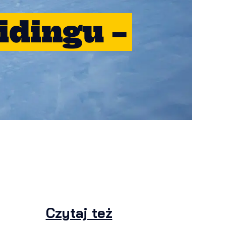
idingu –
Czytaj też