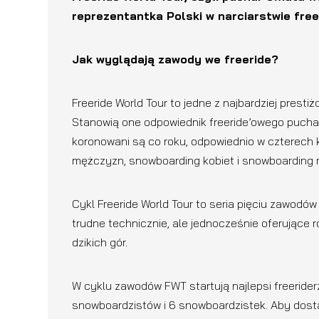
reprezentantka Polski w narciarstwie fre
Jak wyglądają zawody we freeride?
Freeride World Tour to jedne z najbardziej pres
Stanowią one odpowiednik freeride’owego pucharu
koronowani są co roku, odpowiednio w czterech k
mężczyzn, snowboarding kobiet i snowboarding
Cykl Freeride World Tour to seria pięciu zawodó
trudne technicznie, ale jednocześnie oferujące
dzikich gór.
W cyklu zawodów FWT startują najlepsi freeriderzy
snowboardzistów i 6 snowboardzistek. Aby dosta