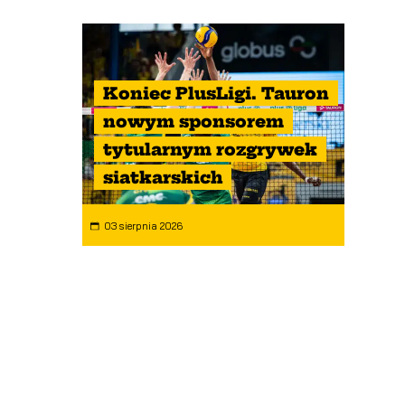
Koniec PlusLigi. Tauron
nowym sponsorem
tytularnym rozgrywek
siatkarskich
03 sierpnia 2026