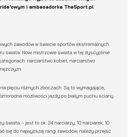
eride’owym i ambasadorka TheSport.pl
tiżowych zawodów w świecie sportów ekstremalnych.
 świata. Nowi mistrzowie świata w tej dyscyplinie
ategoriach: narciarstwo kobiet, narciarstwo
 mężczyzn.
w na pięciu różnych zboczach. Są to wymagające,
 różnorodne możliwości jazdy po białym puchu ściany
 świata – jest to ok. 24 narciarzy, 10 narciarek, 10
ć się do najwyższej rangi zawodów, należy przejść