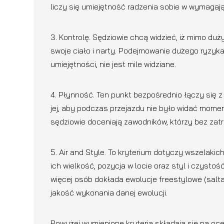
liczy się umiejętność radzenia sobie w wymagaj
3. Kontrolę. Sędziowie chcą widzieć, iż mimo duż
swoje ciało i narty. Podejmowanie dużego ryzy
umiejętności, nie jest mile widziane.
4. Płynność. Ten punkt bezpośrednio łączy się z
jej, aby podczas przejazdu nie było widać mom
sędziowie doceniają zawodników, którzy bez zat
5. Air and Style. To kryterium dotyczy wszelaki
ich wielkość, pozycja w locie oraz styl i czyst
więcej osób dokłada ewolucje freestylowe (salta 
jakość wykonania danej ewolucji.
Powyżej wymienione kryteria składają się na o