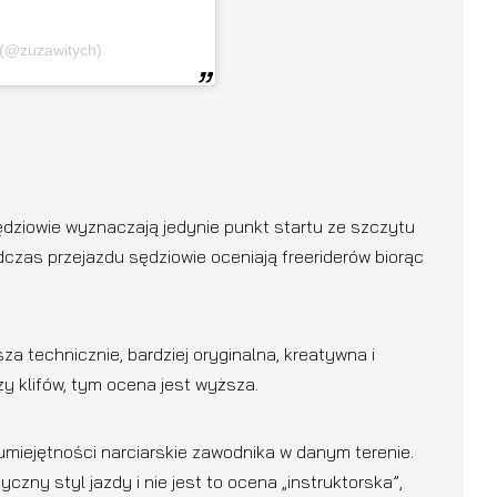
 (@zuzawitych)
sędziowie wyznaczają jedynie punkt startu ze szczytu
czas przejazdu sędziowie oceniają freeriderów biorąc
iejsza technicznie, bardziej oryginalna, kreatywna i
y klifów, tym ocena jest wyższa.
umiejętności narciarskie zawodnika w danym terenie.
zny styl jazdy i nie jest to ocena „instruktorska”,