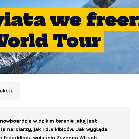
iata we freer
World Tour
dakcja
nowboardzie w dzikim terenie jaką jest
a narciarzy, jak i dla kibiców. Jak wygląda
we freeridingu wyjaśnia Zuzanna Witych –