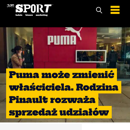
Puma może zmienić
właściciela. Rodzina
Pinault rozważa
sprzedaż udziałów