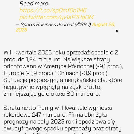
Read more:
https://t.co/spDmf0o1M6
pic.twitter.com/yv1aP7HgOM
— Sports Business Journal (@SBJ)
August 26,
2025
W II kwartale 2025 roku sprzedaż spadła o 2
proc. do 1,94 mld euro. Największe straty
odnotowano w Ameryce Północnej (-9,1 proc.),
Europie (-3,9 proc.) i Chinach (-3,9 proc.).
Sytuację pogorszyły amerykańskie cła, które
negatywnie wpłynęły na zysk brutto,
zmniejszając go o około 80 mln euro.
Strata netto Pumy w II kwartale wyniosła
rekordowe 247 mln euro. Firma obniżyła
prognozy na cały 2025 rok i spodziewa się
dwucyfrowego spadku sprzedaży oraz straty