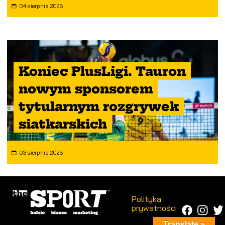
04 sierpnia 2026
Koniec PlusLigi. Tauron
nowym sponsorem
tytularnym rozgrywek
siatkarskich
03 sierpnia 2026
Polityka
prywatności
Translate »