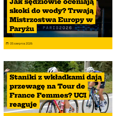
Jak sędziowie oceniają
skoki do wody? Trwają
Mistrzostwa Europy w
Paryżu
05 sierpnia 2026
Staniki z wkładkami dają
przewagę na Tour de
France Femmes? UCI
reaguje