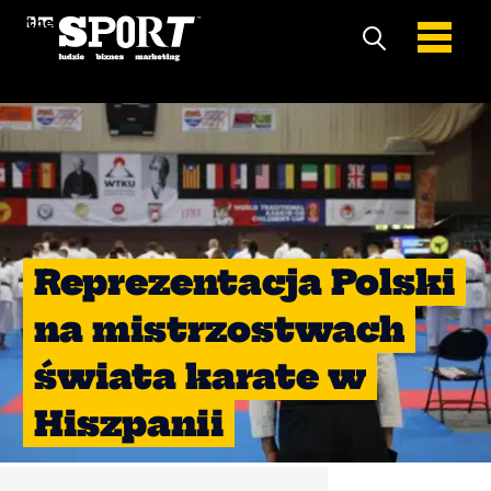
Reprezentacja Polski
na mistrzostwach
świata karate w
Hiszpanii