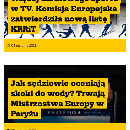
w TV. Komisja Europejska
zatwierdziła nową listę
KRRiT
06 sierpnia 2026
Jak sędziowie oceniają
skoki do wody? Trwają
Mistrzostwa Europy w
Paryżu