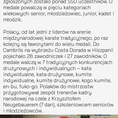
zgłoszonych zostało ponad 550 uczestników. O
medale powalczą w pięciu kategoriach
wiekowych: senior, młodzieżowiec, junior, kadet i
młodzik.
Polacy, od lat jedni z liderów na arenie
międzynarodowej karate tradycyjnego, po raz
kolejny są faworytami do wielu medali. Do
Cambrils na wybrzeżu Costa Dorada w Hiszpanii
pojechało 28 zawodniczek i 27 zawodników. O
medale walczą w 7 tradycyjnych konkurencjach
drużynowych i indywidualnych – kata
indywidualne, kata drużynowe, kumite
indywidualne, kumite drużynowe, kogo kumite,
en-bu, fuko-go. Polaków do mistrzostw
przygotowywał zespół trenerów kadry
narodowej na czele z Krzysztofem
Neugebauerem (7 dan), szkoleniowcem seniorów
i młodzieżowców.