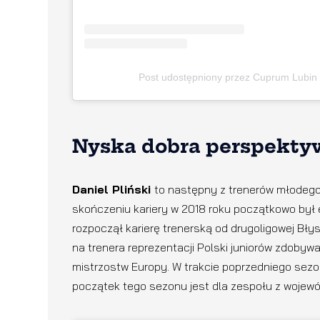
Post udostępniony przez Cuprum Lubin
Nyska dobra perspekty
Daniel Pliński
to następny z trenerów młodego 
skończeniu kariery w 2018 roku początkowo był 
rozpoczął karierę trenerską od drugoligowej Bł
na trenera reprezentacji Polski juniorów zdobyw
mistrzostw Europy. W trakcie poprzedniego sezonu
początek tego sezonu jest dla zespołu z wojew