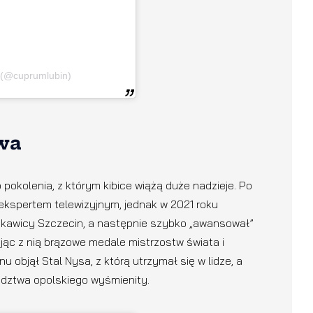
 (@cuprumlubin)
wa
pokolenia, z którym kibice wiążą duże nadzieje. Po
ekspertem telewizyjnym, jednak w 2021 roku
yskawicy Szczecin, a następnie szybko „awansował”
ając z nią brązowe medale mistrzostw świata i
 objął Stal Nysa, z którą utrzymał się w lidze, a
ództwa opolskiego wyśmienity.