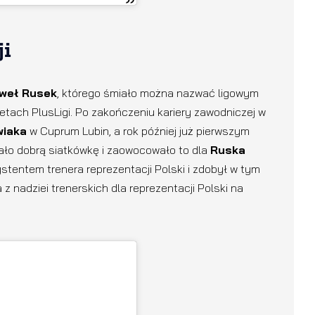
ji
weł Rusek
, którego śmiało można nazwać ligowym
etach PlusLigi. Po zakończeniu kariery zawodniczej w
wiaka
w Cuprum Lubin, a rok później już pierwszym
ło dobrą siatkówkę i zaowocowało to dla
Ruska
stentem trenera reprezentacji Polski i zdobył w tym
z nadziei trenerskich dla reprezentacji Polski na