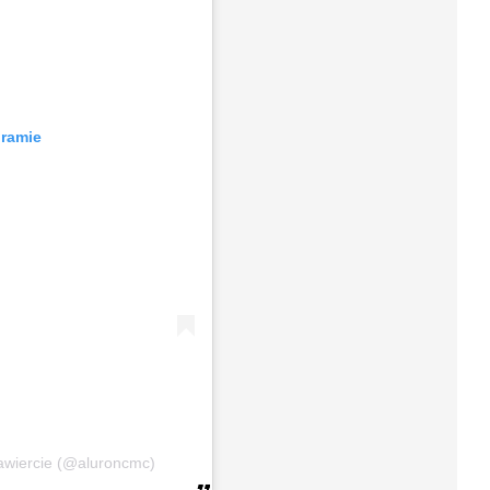
gramie
awiercie (@aluroncmc)