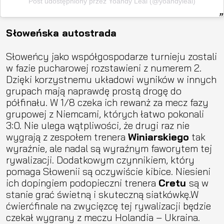
Post udostępniony przez Yoandy Leal (@yoandyleal)
Słoweńska autostrada
Słoweńcy jako współgospodarze turnieju zostali
w fazie pucharowej rozstawieni z numerem 2.
Dzięki korzystnemu układowi wyników w innych
grupach mają naprawdę prostą drogę do
półfinału. W 1/8 czeka ich rewanż za mecz fazy
grupowej z Niemcami, których łatwo pokonali
3:0. Nie ulega wątpliwości, że drugi raz nie
wygrają z zespołem trenera
Winiarskiego
tak
wyraźnie, ale nadal są wyraźnym faworytem tej
rywalizacji. Dodatkowym czynnikiem, który
pomaga Słowenii są oczywiście kibice. Niesieni
ich dopingiem podopieczni trenera
Cretu
są w
stanie grać świetną i skuteczną siatkówkę.W
ćwierćfinale na zwycięzcę tej rywalizacji będzie
czekał wygrany z meczu Holandia – Ukraina.