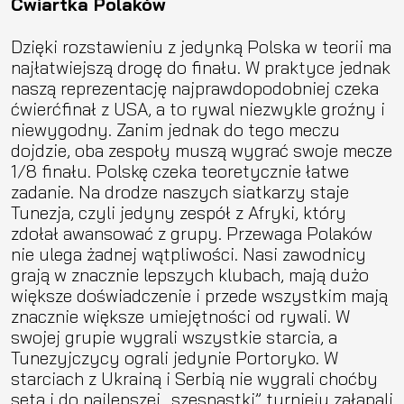
Ćwiartka Polaków
Dzięki rozstawieniu z jedynką Polska w teorii ma
najłatwiejszą drogę do finału. W praktyce jednak
naszą reprezentację najprawdopodobniej czeka
ćwierćfinał z USA, a to rywal niezwykle groźny i
niewygodny. Zanim jednak do tego meczu
dojdzie, oba zespoły muszą wygrać swoje mecze
1/8 finału. Polskę czeka teoretycznie łatwe
zadanie. Na drodze naszych siatkarzy staje
Tunezja, czyli jedyny zespół z Afryki, który
zdołał awansować z grupy. Przewaga Polaków
nie ulega żadnej wątpliwości. Nasi zawodnicy
grają w znacznie lepszych klubach, mają dużo
większe doświadczenie i przede wszystkim mają
znacznie większe umiejętności od rywali. W
swojej grupie wygrali wszystkie starcia, a
Tunezyjczycy ograli jedynie Portoryko. W
starciach z Ukrainą i Serbią nie wygrali choćby
seta i do najlepszej „szesnastki” turnieju załapali