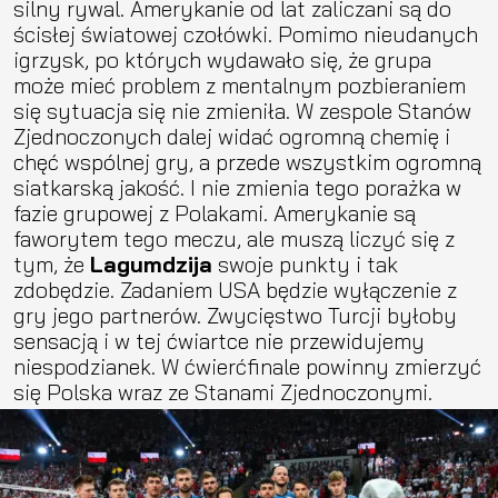
silny rywal. Amerykanie od lat zaliczani są do
ścisłej światowej czołówki. Pomimo nieudanych
igrzysk, po których wydawało się, że grupa
może mieć problem z mentalnym pozbieraniem
się sytuacja się nie zmieniła. W zespole Stanów
Zjednoczonych dalej widać ogromną chemię i
chęć wspólnej gry, a przede wszystkim ogromną
siatkarską jakość. I nie zmienia tego porażka w
fazie grupowej z Polakami. Amerykanie są
faworytem tego meczu, ale muszą liczyć się z
tym, że
Lagumdzija
swoje punkty i tak
zdobędzie. Zadaniem USA będzie wyłączenie z
gry jego partnerów. Zwycięstwo Turcji byłoby
sensacją i w tej ćwiartce nie przewidujemy
niespodzianek. W ćwierćfinale powinny zmierzyć
się Polska wraz ze Stanami Zjednoczonymi.