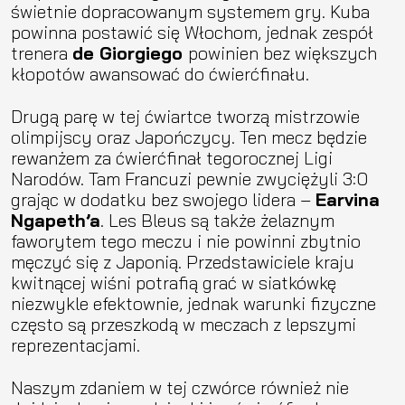
świetnie dopracowanym systemem gry. Kuba
powinna postawić się Włochom, jednak zespół
trenera
de Giorgiego
powinien bez większych
kłopotów awansować do ćwierćfinału.
Drugą parę w tej ćwiartce tworzą mistrzowie
olimpijscy oraz Japończycy. Ten mecz będzie
rewanżem za ćwierćfinał tegorocznej Ligi
Narodów. Tam Francuzi pewnie zwyciężyli 3:0
grając w dodatku bez swojego lidera –
Earvina
Ngapeth’a
. Les Bleus są także żelaznym
faworytem tego meczu i nie powinni zbytnio
męczyć się z Japonią. Przedstawiciele kraju
kwitnącej wiśni potrafią grać w siatkówkę
niezwykle efektownie, jednak warunki fizyczne
często są przeszkodą w meczach z lepszymi
reprezentacjami.
Naszym zdaniem w tej czwórce również nie