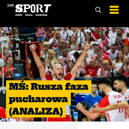
MŚ: Rusza faza
pucharowa
(ANALIZA)