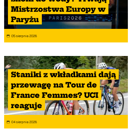
Mistrzostwa Europy w
Paryżu
05 sierpnia 2026
Staniki z wkładkami dają
przewagę na Tour de
France Femmes? UCI
reaguje
04 sierpnia 2026