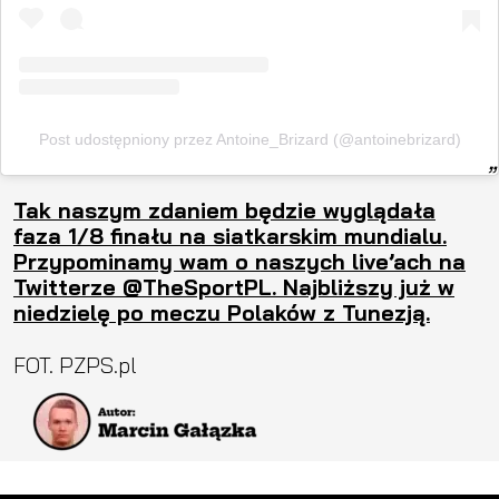
Post udostępniony przez Antoine_Brizard (@antoinebrizard)
Tak naszym zdaniem będzie wyglądała
faza 1/8 finału na siatkarskim mundialu.
Przypominamy wam o naszych live’ach na
Twitterze @TheSportPL. Najbliższy już w
niedzielę po meczu Polaków z Tunezją.
FOT. PZPS.pl