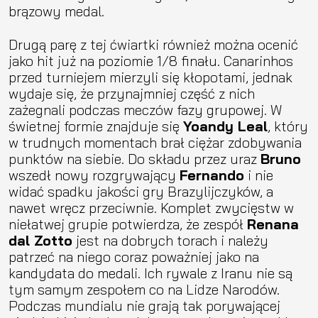
brązowy medal.
Drugą parę z tej ćwiartki również można ocenić
jako hit już na poziomie 1/8 finału. Canarinhos
przed turniejem mierzyli się kłopotami, jednak
wydaje się, że przynajmniej część z nich
zażegnali podczas meczów fazy grupowej. W
świetnej formie znajduje się
Yoandy Leal
, który
w trudnych momentach brał ciężar zdobywania
punktów na siebie. Do składu przez uraz
Bruno
wszedł nowy rozgrywający
Fernando
i nie
widać spadku jakości gry Brazylijczyków, a
nawet wręcz przeciwnie. Komplet zwycięstw w
niełatwej grupie potwierdza, że zespół
Renana
dal Zotto
jest na dobrych torach i należy
patrzeć na niego coraz poważniej jako na
kandydata do medali. Ich rywale z Iranu nie są
tym samym zespołem co na Lidze Narodów.
Podczas mundialu nie grają tak porywającej