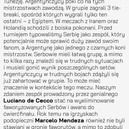
Tunezję. Argentyńczycy póki co na tych
mistrzostwach zawodzą. W grupie zagrali 3 tie-
breaki, spośród których wygrali tylko ten
ostatni – z Egiptem. W meczach z Iranem oraz
Holandią schodzili z boiska pokonani. Przed
turniejem typowaliśmy Serbię jako zespół, który
potencjalnie może sprawić duży zawód swoim
fanom, a Argentynę jako jednego z czarnych koni
mistrzostw. Serbowie mieli łatwą grupę, a mimo
to kilka razy znaleźli się w trudnych sytuacjach
i musieli gonić wynik poszczególnych setów.
Argentyńczycy w trudnych bojach zdążyli się
już zahartować w grupie. To może mieć
znaczenie w kontekście tego meczu. Naszym
zdaniem zespół prowadzony przez genialnego
Luciano de Cecco
stać na wyeliminowanie
faworyzowanych Serbów i awans do
ćwierćfinału. Rok temu na igrzyskach
podopieczni
Marcelo Mendeza
również nie byli
stawiani w gronie faworytów, a mimo to zdobyli