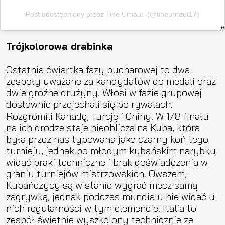
Post udostępniony przez Tine Urnaut ️ (@tineurnaut17)
Trójkolorowa drabinka
Ostatnia ćwiartka fazy pucharowej to dwa
zespoły uważane za kandydatów do medali oraz
dwie groźne drużyny. Włosi w fazie grupowej
dosłownie przejechali się po rywalach.
Rozgromili Kanadę, Turcję i Chiny. W 1/8 finału
na ich drodze staje nieobliczalna Kuba, która
była przez nas typowana jako czarny koń tego
turnieju, jednak po młodym kubańskim narybku
widać braki techniczne i brak doświadczenia w
graniu turniejów mistrzowskich. Owszem,
Kubańczycy są w stanie wygrać mecz samą
zagrywką, jednak podczas mundialu nie widać u
nich regularności w tym elemencie. Italia to
zespół świetnie wyszkolony technicznie ze