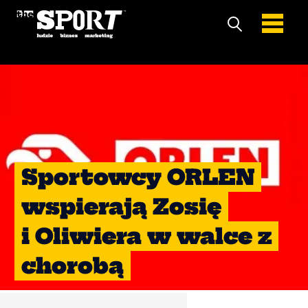
Sportowcy ORLEN
wspierają Zosię
i Oliwiera w walce z
chorobą