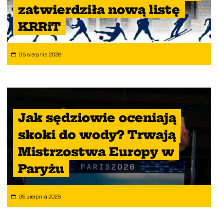
zatwierdziła nową listę
KRRiT
06 sierpnia 2026
Jak sędziowie oceniają
skoki do wody? Trwają
Mistrzostwa Europy w
Paryżu
05 sierpnia 2026