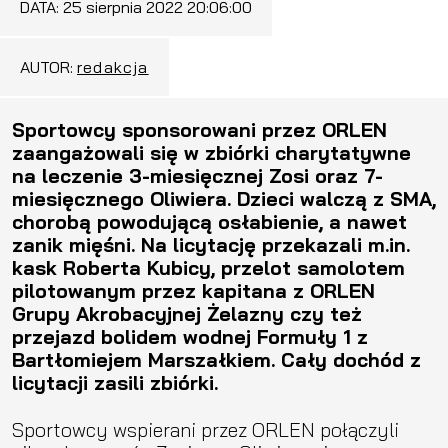
DATA:
25 sierpnia 2022 20:06:00
AUTOR:
redakcja
Sportowcy sponsorowani przez ORLEN
zaangażowali się w zbiórki charytatywne
na leczenie 3-miesięcznej Zosi oraz 7-
miesięcznego Oliwiera. Dzieci walczą z SMA,
chorobą powodującą osłabienie, a nawet
zanik mięśni. Na licytację przekazali m.in.
kask Roberta Kubicy, przelot samolotem
pilotowanym przez kapitana z ORLEN
Grupy Akrobacyjnej Żelazny czy też
przejazd bolidem wodnej Formuły 1 z
Bartłomiejem Marszałkiem. Cały dochód z
licytacji zasili zbiórki.
Sportowcy wspierani przez ORLEN połączyli