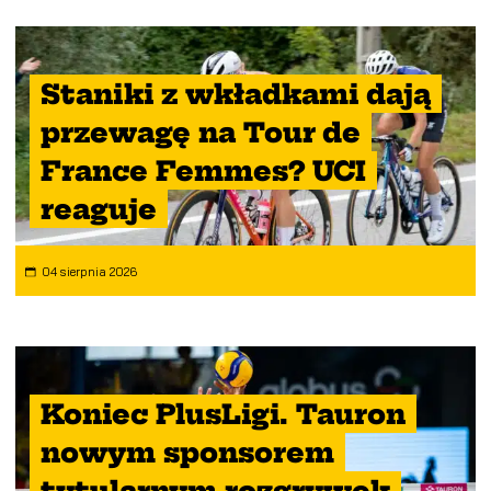
Staniki z wkładkami dają
przewagę na Tour de
France Femmes? UCI
reaguje
04 sierpnia 2026
Koniec PlusLigi. Tauron
nowym sponsorem
tytularnym rozgrywek