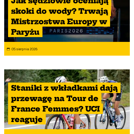
Jak sędziowie oceniają
skoki do wody? Trwają
Mistrzostwa Europy w
Paryżu
05 sierpnia 2026
Staniki z wkładkami dają
przewagę na Tour de
France Femmes? UCI
reaguje