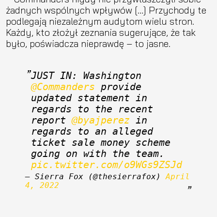
żadnych wspólnych wpływów […] Przychody te
podlegają niezależnym audytom wielu stron.
Każdy, kto złożył zeznania sugerujące, że tak
było, poświadcza nieprawdę – to jasne.
JUST IN: Washington 
@Commanders
 provide 
updated statement in 
regards to the recent 
report 
@byajperez
 in 
regards to an alleged 
ticket sale money scheme 
going on with the team. 
pic.twitter.com/o9WGs9ZSJd
— Sierra Fox (@thesierrafox) 
April 
4, 2022