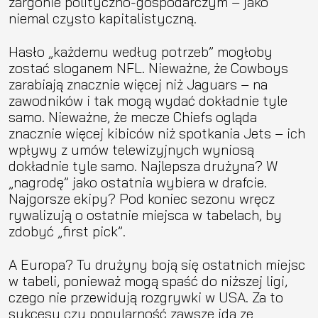
żargonie polityczno-gospodarczym – jako
niemal czysto kapitalistyczną.
Hasło „każdemu według potrzeb” mogłoby
zostać sloganem NFL. Nieważne, że Cowboys
zarabiają znacznie więcej niż Jaguars – na
zawodników i tak mogą wydać dokładnie tyle
samo. Nieważne, że mecze Chiefs ogląda
znacznie więcej kibiców niż spotkania Jets – ich
wpływy z umów telewizyjnych wyniosą
dokładnie tyle samo. Najlepsza drużyna? W
„nagrodę” jako ostatnia wybiera w drafcie.
Najgorsze ekipy? Pod koniec sezonu wręcz
rywalizują o ostatnie miejsca w tabelach, by
zdobyć „first pick”.
A Europa? Tu drużyny boją się ostatnich miejsc
w tabeli, ponieważ mogą spaść do niższej ligi,
czego nie przewidują rozgrywki w USA. Za to
sukcesy czy popularność zawsze idą ze