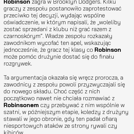
Robinson
zagra w Brooklyn Dodgers. Kilku
graczy z zespołu postanowiło zaprotestować
przeciwko tej decyzji, wydając wspólne
oświadczenie, w którym napisali, że „woleliby
zostać sprzedani z klubu niż grać razem z
czarnoskórym”. Władze zespołu rozkazały
zawodnikom wycofać ten apel, wskazując
jednocześnie, że gracz tej klasy co
Robinson
może pomóc drużynie dostać się do finału
rozgrywek.
Ta argumentacja okazała się wręcz prorocza, a
zawodnicy z zespołu powoli przyzwyczajali się
do nowego składu. Choć część z nich
początkowo nawet nie chciała rozmawiać z
Robinsonem
czy przebywać z nim wspólnie w
szatni, w późniejszym etapie, koledzy z drużyny
stawali w jego obronie, gdy ten padał ofiarą
niesportowych ataków ze strony rywali czy
kibiców.