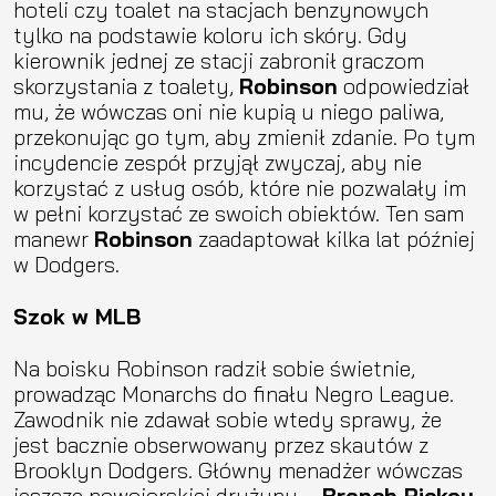
hoteli czy toalet na stacjach benzynowych
tylko na podstawie koloru ich skóry. Gdy
kierownik jednej ze stacji zabronił graczom
skorzystania z toalety,
Robinson
odpowiedział
mu, że wówczas oni nie kupią u niego paliwa,
przekonując go tym, aby zmienił zdanie. Po tym
incydencie zespół przyjął zwyczaj, aby nie
korzystać z usług osób, które nie pozwalały im
w pełni korzystać ze swoich obiektów. Ten sam
manewr
Robinson
zaadaptował kilka lat później
w Dodgers.
Szok w MLB
Na boisku Robinson radził sobie świetnie,
prowadząc Monarchs do finału Negro League.
Zawodnik nie zdawał sobie wtedy sprawy, że
jest bacznie obserwowany przez skautów z
Brooklyn Dodgers. Główny menadżer wówczas
jeszcze nowojorskiej drużyny –
Branch Rickey