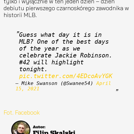
tylko i wyłącznie w ten jeden dzień – dzień
debiutu pierwszego czarnoskórego zawodnika w
historii MLB.
Guess what day it is in 
MLB? One of the best days 
of the year as we 
celebrate Jackie Robinson. 
#42 will highlight 
tonight. 
pic.twitter.com/4EDcoAvYGK
— Mike Swanson (@Swanee54) 
April 
15, 2021
Fot. Facebook