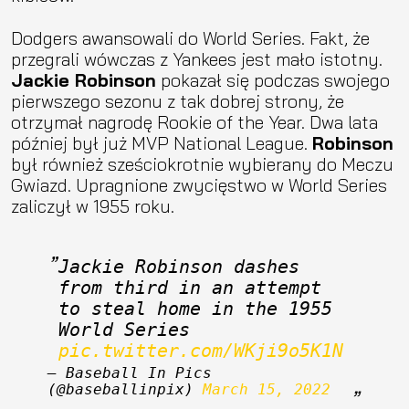
Dodgers awansowali do World Series. Fakt, że
przegrali wówczas z Yankees jest mało istotny.
Jackie Robinson
pokazał się podczas swojego
pierwszego sezonu z tak dobrej strony, że
otrzymał nagrodę Rookie of the Year. Dwa lata
później był już MVP National League.
Robinson
był również sześciokrotnie wybierany do Meczu
Gwiazd. Upragnione zwycięstwo w World Series
zaliczył w 1955 roku.
Jackie Robinson dashes 
from third in an attempt 
to steal home in the 1955 
World Series 
pic.twitter.com/WKji9o5K1N
— Baseball In Pics 
(@baseballinpix) 
March 15, 2022