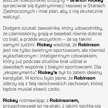
sprzeciwiał się dyskryminacji rasowej w Stanach
Zjednoczonych i miał plan, aby z nią skutecznie
walczyć.
Dodgers szukali zawodnika, który udowodniłby,
że czarnoskórzy grają w baseball równie dobrze
co biali, a przede wszystkim – że są takimi
samymi ludźmi.
Rickey
wiedział, że
Robinson
jest nie tylko świetnym sportowcem, ale również
wykształconym i inteligentnym człowiekiem,
który już podczas studiów brał udział w
zawodach wspólnie z białymi sportowcami. Dla
„eksperymentu”
Rickey’a
był to zatem idealny
kandydat. W końcu było jasne, że
Robinson
zderzy się z falą rasistowskich zachowań, której
będzie musiał stawić czoło.
Rickey
rozmawiając z
Robinsonem,
przygotowywał go na ataki, z jakimi spotka się