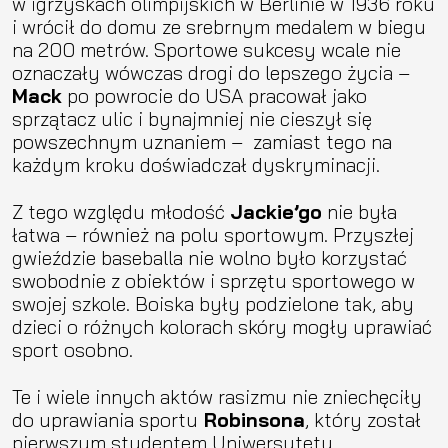
w igrzyskach olimpijskich w Berlinie w 1936 roku
i wrócił do domu ze srebrnym medalem w biegu
na 200 metrów. Sportowe sukcesy wcale nie
oznaczały wówczas drogi do lepszego życia –
Mack
po powrocie do USA pracował jako
sprzątacz ulic i bynajmniej nie cieszył się
powszechnym uznaniem – zamiast tego na
każdym kroku doświadczał dyskryminacji.
Z tego względu młodość
Jackie’go
nie była
łatwa – również na polu sportowym. Przyszłej
gwieździe baseballa nie wolno było korzystać
swobodnie z obiektów i sprzętu sportowego w
swojej szkole. Boiska były podzielone tak, aby
dzieci o różnych kolorach skóry mogły uprawiać
sport osobno.
Te i wiele innych aktów rasizmu nie zniechęciły
do uprawiania sportu
Robinsona
, który został
pierwszym studentem Uniwersytetu