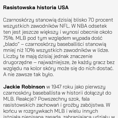
Rasistowska historia USA
Czarnoskórzy stanowią dzisiaj blisko 70 procent
wszystkich zawodników NFL. W NBA odsetek
ten jest jeszcze większy i wynosi obecnie około
75%. MLB pod tym względem wypada dość
„blado” – czarnoskórzy baseballiści stanowią
mniej niż 10% wszystkich zawodników w lidze.
Liczby te mają dzisiaj jednak znaczenie
drugorzędne – najważniejsze, że każdy gracz bez
względu na kolor skóry może się do nich dostać.
A nie zawsze tak było.
Jackie Robinson
w 1947 roku jako pierwszy
czarnoskóry baseballista w historii dołączył do
MLB. Reakcje? Powszechny szok, fala
rasistowskich zachowań i groźby zabójstwa. W
końcu w rozgrywkach MLB i wielu innych
istniała niepisana zasada, zabraniająca udziału w