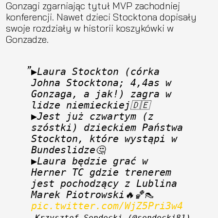
Gonzagi zgarniając tytuł MVP zachodniej
konferencji. Nawet dzieci Stocktona dopisały
swoje rozdziały w historii koszykówki w
Gonzadze.
▶️Laura Stockton (córka 
Johna Stocktona; 4,4as w 
Gonzaga, a jak!) zagra w 
lidze niemieckiej🇩🇪
▶️Jest już czwartym (z 
szóstki) dzieckiem Państwa 
Stockton, które wystąpi w 
Bundeslidze🤔
▶️Laura będzie grać w 
Herner TC gdzie trenerem 
jest pochodzący z Lublina 
Marek Piotrowski🔥🏀👠 
pic.twitter.com/WjZ5Pri3w4
— Krzysztof Sendecki (@sendecki81) 