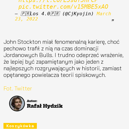
https://t.co/E5sGf5hFCP
pic.twitter.com/v15MBE5xAO
— 🇵🇷Los 4.0🇵🇷 (@CjKyojin) 
March 
23, 2022
John Stockton miał fenomenalną karierę, choć
pechowo trafił z nią na czas dominacji
Jordanowych Bulls. I trudno odeprzeć wrażenie,
że lepiej być zapamiętanym jako jeden z
najlepszych rozgrywających w historii, zamiast
opętanego powielacza teorii spiskowych.
Fot. Twitter
Koszykówka