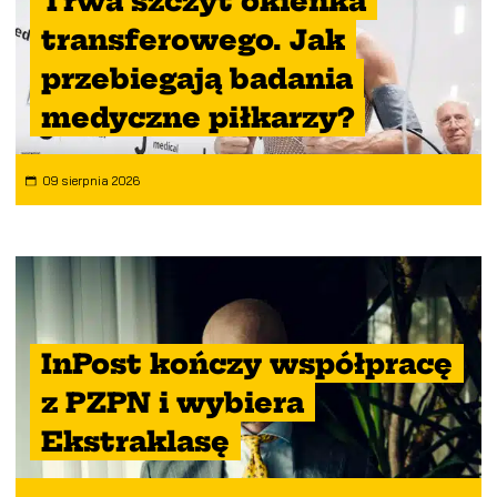
Trwa szczyt okienka
transferowego. Jak
przebiegają badania
medyczne piłkarzy?
09 sierpnia 2026
InPost kończy współpracę
z PZPN i wybiera
Ekstraklasę