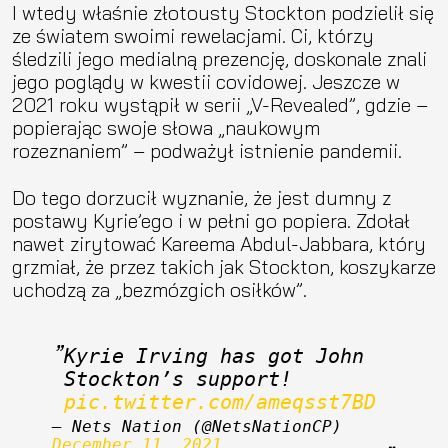
I wtedy właśnie złotousty Stockton podzielił się
ze światem swoimi rewelacjami. Ci, którzy
śledzili jego medialną prezencję, doskonale znali
jego poglądy w kwestii covidowej. Jeszcze w
2021 roku wystąpił w serii „V-Revealed”, gdzie –
popierając swoje słowa „naukowym
rozeznaniem” – podważył istnienie pandemii.
Do tego dorzucił wyznanie, że jest dumny z
postawy Kyrie’ego i w pełni go popiera. Zdołał
nawet zirytować Kareema Abdul-Jabbara, który
grzmiał, że przez takich jak Stockton, koszykarze
uchodzą za „bezmózgich osiłków”.
Kyrie Irving has got John 
Stockton’s support! 
pic.twitter.com/ameqsst7BD
— Nets Nation (@NetsNationCP) 
December 11, 2021