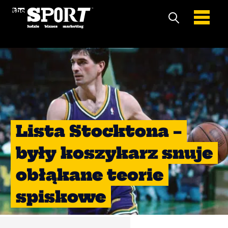
Lista Stocktona –
były koszykarz snuje
obłąkane teorie
spiskowe