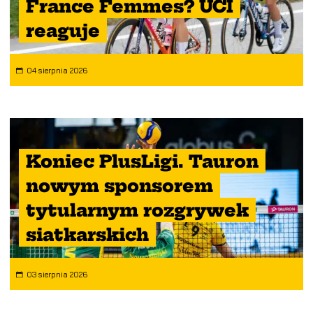
France Femmes? UCI
reaguje
04 sierpnia 2026
Koniec PlusLigi. Tauron
nowym sponsorem
tytularnym rozgrywek
siatkarskich
03 sierpnia 2026