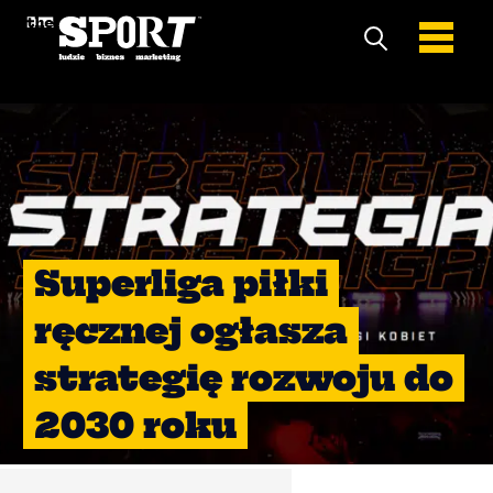
Superliga piłki
ręcznej ogłasza
strategię rozwoju do
2030 roku