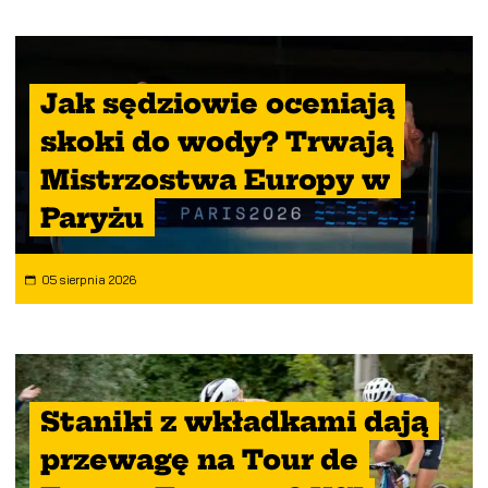
Jak sędziowie oceniają
skoki do wody? Trwają
Mistrzostwa Europy w
Paryżu
05 sierpnia 2026
Staniki z wkładkami dają
przewagę na Tour de