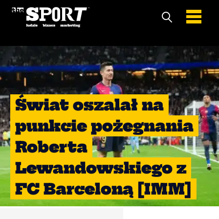
Świat oszalał na
punkcie pożegnania
Roberta
Lewandowskiego z
FC Barceloną [IMM]