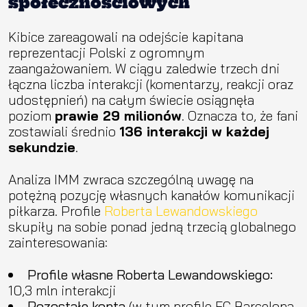
społecznościowych
Kibice zareagowali na odejście kapitana
reprezentacji Polski z ogromnym
zaangażowaniem. W ciągu zaledwie trzech dni
łączna liczba interakcji (komentarzy, reakcji oraz
udostępnień) na całym świecie osiągnęła
poziom
prawie 29 milionów
. Oznacza to, że fani
zostawiali średnio
136 interakcji w każdej
sekundzie
.
Analiza IMM zwraca szczególną uwagę na
potężną pozycję własnych kanałów komunikacji
piłkarza. Profile
Roberta Lewandowskiego
skupiły na sobie ponad jedną trzecią globalnego
zainteresowania:
Profile własne Roberta Lewandowskiego:
10,3 mln interakcji
Pozostałe konta
(w tym profile FC Barcelona,