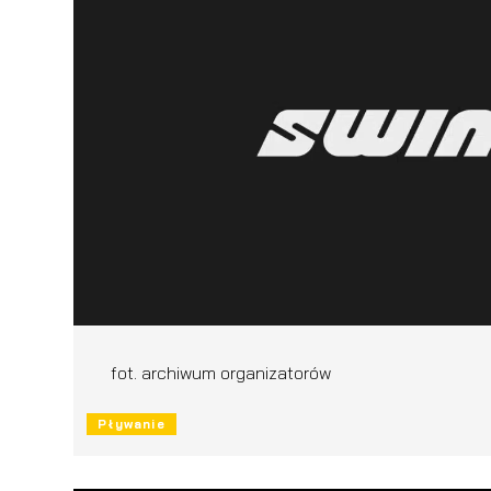
fot. archiwum organizatorów
Pływanie