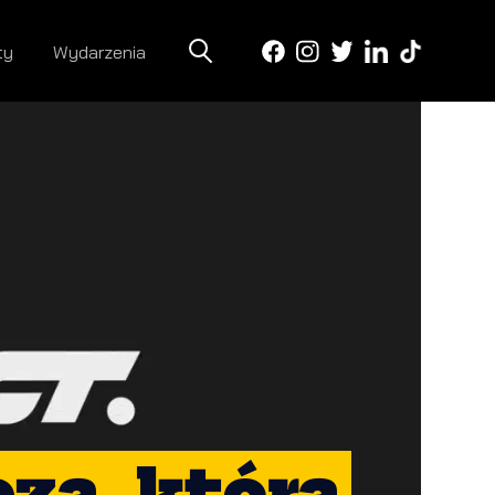
ty
Wydarzenia
za, która