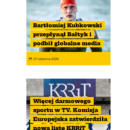
Bartłomiej Kubkowski
przepłynął Bałtyk i
podbił globalne media
07 sierpnia 2026
Więcej darmowego
sportu w TV. Komisja
Europejska zatwierdziła
nową listę KRRiT