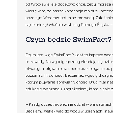
od Wrocławia, ale docelowo chce, żeby impreza 
wierzę w to, że nasza koncepcja ma duży potenc
poza tym Wrocław jest miastem wody. Założenie 
się i kończył właśnie w stolicy Dolnego Śląska –
Czym będzie SwimPact?
Czym jest więc SwimPact? Jest to impreza wodna.
to zawody. Na wyścig łączony składają się czte
otwartych, pływanie na desce oraz bieganie po
poziomach trudności. Będzie też wyścig drużynow
którym pływanie sprawia trudność. Drugi filar n
edukację związaną z zagrożeniami, które niesie 
– Każdy uczestnik weźmie udział w warsztatach,
Będziemy wskakiwać do wody w ubraniach i nau