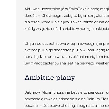
Aktywne uczestniczyć w SwimPakcie będą mogły 
dorośli. – Chciałabym, żeby to była rozrywka dla
dla osób, które lubią rywalizować, także grupa 
każdy znajdzie coś dla siebie w naszym pakieci
Chętni do uczestnictwa w tej innowacyjnej impre
evenea.pl lub go.decathlon.pl. Do wyboru będą ró
cena będzie rosła wraz ze zbliżaniem się termin
SwimPact zaplanowana jest na pierwszy weeken
Ambitne plany
Jak mówi Alicja Tchórz, nie będzie to pierwsza i 
pewnością również odbędzie się na Dolnym Śląsk
podana. – Docelowo chcemy, żeby nasza impreza