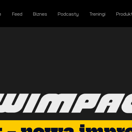
e
Feed
Biznes
Podcasty
Treningi
Produk
– nowa impre