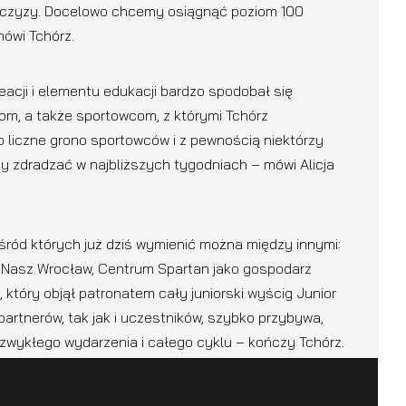
anczyzy. Docelowo chcemy osiągnąć poziom 100
ówi Tchórz.
eacji i elementu edukacji bardzo spodobał się
om, a także sportowcom, z którymi Tchórz
 liczne grono sportowców i z pewnością niektórzy
my zdradzać w najbliższych tygodniach – mówi Alicja
śród których już dziś wymienić można między innymi:
 Nasz Wrocław, Centrum Spartan jako gospodarz
, który objął patronatem cały juniorski wyścig Junior
artnerów, tak jak i uczestników, szybko przybywa,
zwykłego wydarzenia i całego cyklu – kończy Tchórz.