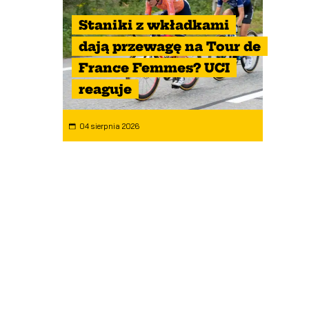
Staniki z wkładkami
dają przewagę na Tour de
France Femmes? UCI
reaguje
04 sierpnia 2026