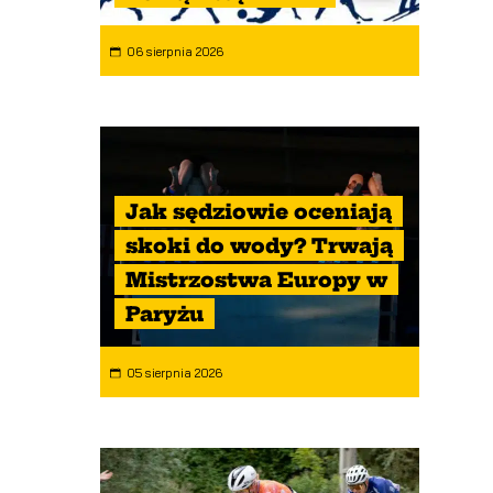
06 sierpnia 2026
Jak sędziowie oceniają
skoki do wody? Trwają
Mistrzostwa Europy w
Paryżu
05 sierpnia 2026