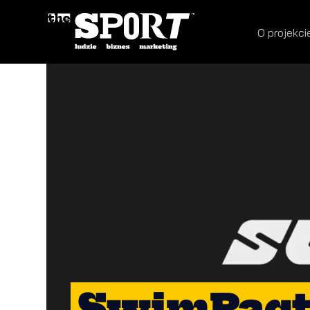
O projekci
SwimPact 