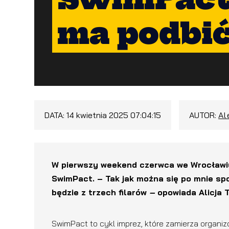
ma podbić
DATA:
14 kwietnia 2025 07:04:15
AUTOR:
Al
W pierwszy weekend czerwca we Wrocławiu
SwimPact. – Tak jak można się po mnie sp
będzie z trzech filarów
–
opowiada Alicja 
SwimPact to cykl imprez, które zamierza organi