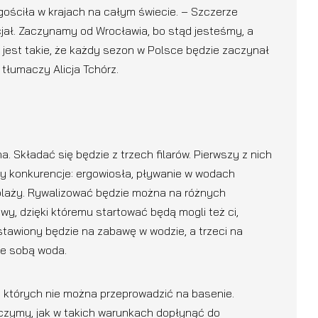
gościła w krajach na całym świecie. – Szczerze
jał. Zaczynamy od Wrocławia, bo stąd jesteśmy, a
jest takie, że każdy sezon w Polsce będzie zaczynał
 tłumaczy Alicja Tchórz.
 Składać się będzie z trzech filarów. Pierwszy z nich
ry konkurencje: ergowiosła, pływanie w wodach
 plaży. Rywalizować będzie można na różnych
y, dzięki któremu startować będą mogli też ci,
astawiony będzie na zabawę w wodzie, a trzeci na
ze sobą woda.
 których nie można przeprowadzić na basenie.
czymy, jak w takich warunkach dopłynąć do