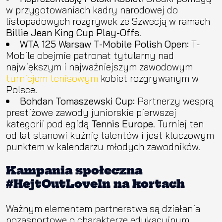
w przygotowaniach kadry narodowej do
listopadowych rozgrywek ze Szwecją w ramach
Billie Jean King Cup Play-Offs
.
WTA 125 Warsaw T-Mobile Polish Open:
T-
Mobile obejmie patronat tytularny nad
największym i najważniejszym zawodowym
turniejem tenisowym
kobiet rozgrywanym w
Polsce.
Bohdan Tomaszewski Cup:
Partnerzy wesprą
prestiżowe zawody juniorskie pierwszej
kategorii pod egidą
Tennis Europe
. Turniej ten
od lat stanowi kuźnię talentów i jest kluczowym
punktem w kalendarzu młodych zawodników.
Kampania społeczna
#HejtOutLoveIn na kortach
Ważnym elementem partnerstwa są działania
pozasportowe o charakterze edukacyjnym.