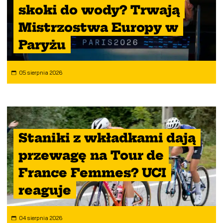
skoki do wody? Trwają
Mistrzostwa Europy w
Paryżu
05 sierpnia 2026
Staniki z wkładkami dają
przewagę na Tour de
France Femmes? UCI
reaguje
04 sierpnia 2026