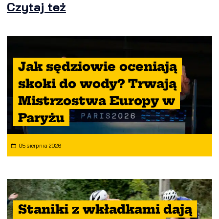
Czytaj też
Jak sędziowie oceniają
skoki do wody? Trwają
Mistrzostwa Europy w
Paryżu
05 sierpnia 2026
Staniki z wkładkami dają