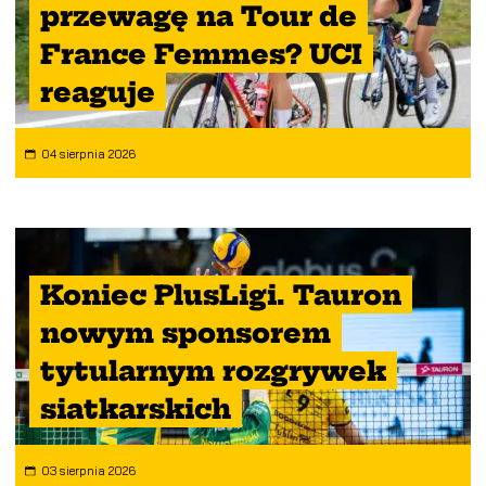
przewagę na Tour de
France Femmes? UCI
reaguje
04 sierpnia 2026
Koniec PlusLigi. Tauron
nowym sponsorem
tytularnym rozgrywek
siatkarskich
03 sierpnia 2026