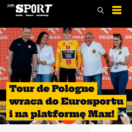
Tour de Pologne
wraca do Eurosportu
i na platformę Max!