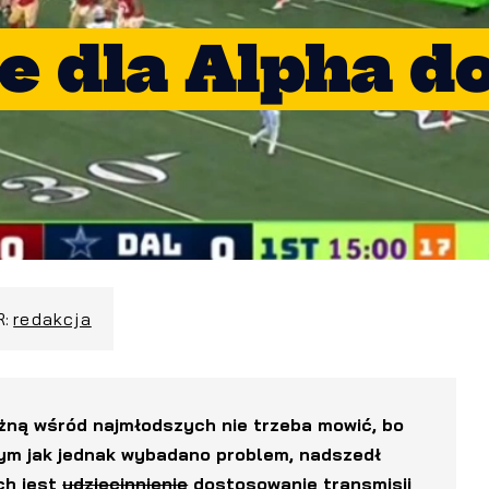
e dla Alpha do
R:
redakcja
ożną wśród najmłodszych nie trzeba mowić, bo
 tym jak jednak wybadano problem, nadszedł
ch jest
udziecinnienie
dostosowanie transmisji