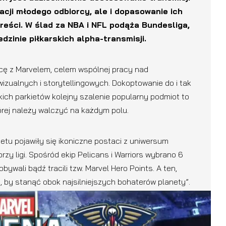
cji młodego odbiorcy, ale i dopasowanie ich
treści. W ślad za NBA i NFL podąża Bundesliga,
dzinie piłkarskich alpha-transmisji.
cę z Marvelem, celem wspólnej pracy nad
zualnych i storytellingowych. Dokoptowanie do i tak
ch parkietów kolejny szalenie popularny podmiot to
órej należy walczyć na każdym polu.
ietu pojawiły się ikoniczne postaci z uniwersum
orzy ligi. Spośród ekip Pelicans i Warriors wybrano 6
wali bądź tracili tzw. Marvel Hero Points. A ten,
o, by stanąć obok najsilniejszych bohaterów planety”.