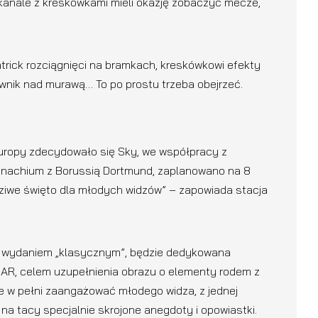
 kanale z kreskówkami mieli okazję zobaczyć mecze,
trick rozciągnięci na bramkach, kreskówkowi efekty
wnik nad murawą… To po prostu trzeba obejrzeć.
uropy zdecydowało się Sky, we współpracy z
Monachium z Borussią Dortmund, zaplanowano na 8
dziwe święto dla młodych widzów” – zapowiada stacja
e z wydaniem „klasycznym”, będzie dedykowana
 AR, celem uzupełnienia obrazu o elementy rodem z
e w pełni zaangażować młodego widza, z jednej
 na tacy specjalnie skrojone anegdoty i opowiastki.