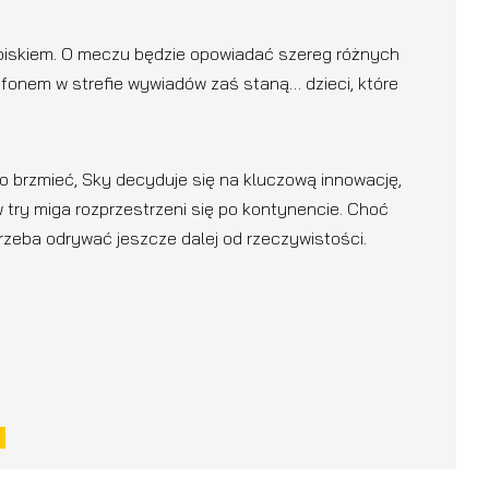
oiskiem. O meczu będzie opowiadać szereg różnych
rofonem w strefie wywiadów zaś staną… dzieci, które
to brzmieć, Sky decyduje się na kluczową innowację,
 try miga rozprzestrzeni się po kontynencie. Choć
 trzeba odrywać jeszcze dalej od rzeczywistości.