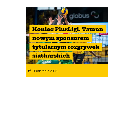
Koniec PlusLigi. Tauron
nowym sponsorem
tytularnym rozgrywek
siatkarskich
03 sierpnia 2026