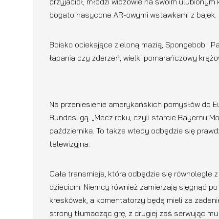
przyjaciół, młodzi widzowie na swoim ulubionym
bogato nasycone AR-owymi wstawkami z bajek.
Boisko ociekające zieloną mazią, Spongebob i Pa
łapania czy zderzeń, wielki pomarańczowy krążo
Na przeniesienie amerykańskich pomysłów do E
Bundesligą. „Mecz roku, czyli starcie Bayernu 
października. To także wtedy odbędzie się praw
telewizyjna.
Cała transmisja, która odbędzie się równolegl
dzieciom. Niemcy również zamierzają sięgnąć po
kreskówek, a komentatorzy będą mieli za zadani
strony tłumacząc grę, z drugiej zaś serwując mu