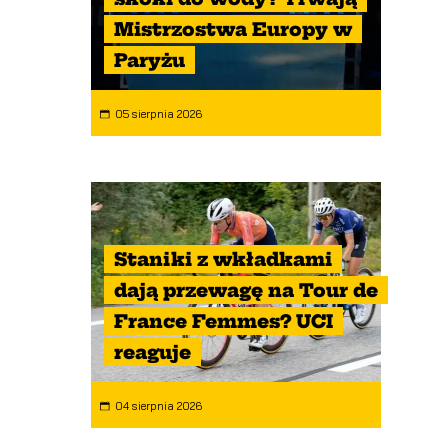
Mistrzostwa Europy w
Paryżu
05 sierpnia 2026
Staniki z wkładkami
dają przewagę na Tour de
France Femmes? UCI
reaguje
04 sierpnia 2026