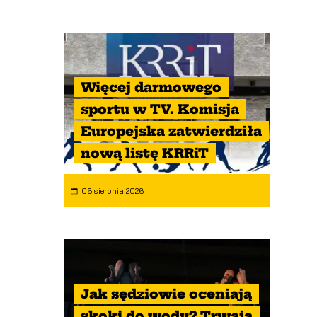
Więcej darmowego
sportu w TV. Komisja
Europejska zatwierdziła
nową listę KRRiT
06 sierpnia 2026
Jak sędziowie oceniają
skoki do wody? Trwają