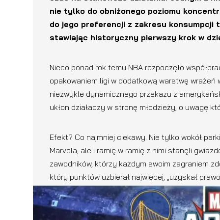
nie tylko do obniżonego poziomu koncentra
do jego preferencji z zakresu konsumpcji 
stawiając historyczny pierwszy krok w dzie
Nieco ponad rok temu NBA rozpoczęło współpra
opakowaniem ligi w dodatkową warstwę wrażeń wi
niezwykle dynamicznego przekazu z amerykański
ukłon działaczy w stronę młodzieży, o uwagę kt
Efekt? Co najmniej ciekawy. Nie tylko wokół park
Marvela, ale i ramię w ramię z nimi stanęli gwiazd
zawodników, którzy każdym swoim zagraniem zdoby
który punktów uzbierał najwięcej, „uzyskał praw