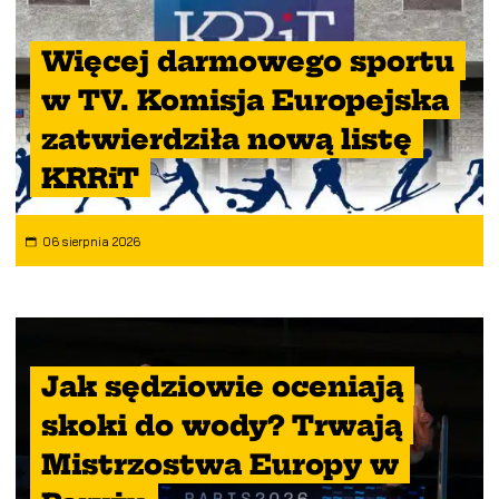
Więcej darmowego sportu
w TV. Komisja Europejska
zatwierdziła nową listę
KRRiT
06 sierpnia 2026
Jak sędziowie oceniają
skoki do wody? Trwają
Mistrzostwa Europy w