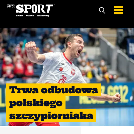
Trwa odbudowa
polskiego
szczypiorniaka