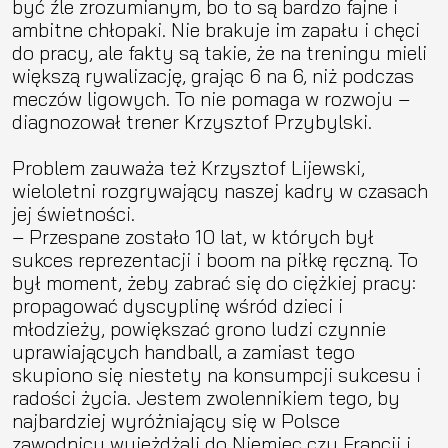
być źle zrozumianym, bo to są bardzo fajne i
ambitne chłopaki. Nie brakuje im zapału i chęci
do pracy, ale fakty są takie, że na treningu mieli
większą rywalizację, grając 6 na 6, niż podczas
meczów ligowych. To nie pomaga w rozwoju –
diagnozował trener Krzysztof Przybylski.
Problem zauważa też Krzysztof Lijewski,
wieloletni rozgrywający naszej kadry w czasach
jej świetności.
– Przespane zostało 10 lat, w których był
sukces reprezentacji i boom na piłkę ręczną. To
był moment, żeby zabrać się do ciężkiej pracy:
propagować dyscyplinę wśród dzieci i
młodzieży, powiększać grono ludzi czynnie
uprawiających handball, a zamiast tego
skupiono się niestety na konsumpcji sukcesu i
radości życia. Jestem zwolennikiem tego, by
najbardziej wyróżniający się w Polsce
zawodnicy wyjeżdżali do Niemiec czy Francji i