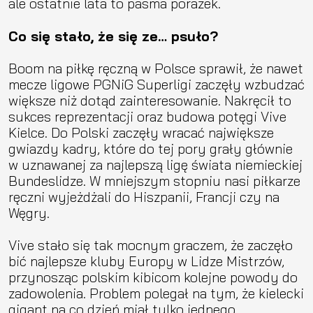
ale ostatnie lata to pasma porażek.
Co się stało, że się ze… psuło?
Boom na piłkę ręczną w Polsce sprawił, że nawet
mecze ligowe PGNiG Superligi zaczęły wzbudzać
większe niż dotąd zainteresowanie. Nakręcił to
sukces reprezentacji oraz budowa potęgi Vive
Kielce. Do Polski zaczęły wracać największe
gwiazdy kadry, które do tej pory grały głównie
w uznawanej za najlepszą ligę świata niemieckiej
Bundeslidze. W mniejszym stopniu nasi piłkarze
ręczni wyjeżdżali do Hiszpanii, Francji czy na
Węgry.
Vive stało się tak mocnym graczem, że zaczęło
bić najlepsze kluby Europy w Lidze Mistrzów,
przynosząc polskim kibicom kolejne powody do
zadowolenia. Problem polegał na tym, że kielecki
gigant na co dzień miał tylko jednego