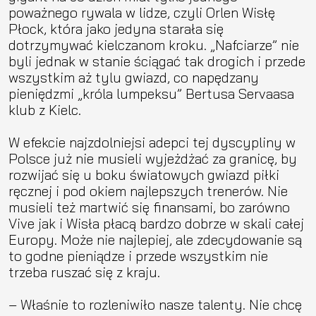
poważnego rywala w lidze, czyli Orlen Wisłę
Płock, która jako jedyna starała się
dotrzymywać kielczanom kroku. „Nafciarze” nie
byli jednak w stanie ściągać tak drogich i przede
wszystkim aż tylu gwiazd, co napędzany
pieniędzmi „króla lumpeksu” Bertusa Servaasa
klub z Kielc.
W efekcie najzdolniejsi adepci tej dyscypliny w
Polsce już nie musieli wyjeżdżać za granicę, by
rozwijać się u boku światowych gwiazd piłki
ręcznej i pod okiem najlepszych trenerów. Nie
musieli też martwić się finansami, bo zarówno
Vive jak i Wisła płacą bardzo dobrze w skali całej
Europy. Może nie najlepiej, ale zdecydowanie są
to godne pieniądze i przede wszystkim nie
trzeba ruszać się z kraju.
– Właśnie to rozleniwiło nasze talenty. Nie chcę