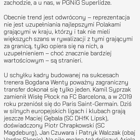
zachodzie, a u nas, w PGNiG Superlidze.
Obecnie trend jest odwrócony – reprezentacja
nie jest uzupełniania najlepszymi Polakami
grającymi w kraju, którzy i tak nie mieli
większych szans w rywalizacji z tymi grającymi
za granicą, tylko opiera się na nich, a
uzupełnieniem – choć znacznie bardziej
wartościowym – są stranieri.
U schyłku kadry budowanej na sukcesach
trenera Bogdana Wenty poważny zagraniczny
transfer dokonał się tylko jeden. Kamil Syprzak
zamienił Wisłę Płock na FC Barcelona, a w 2019
roku przeniósł się do Paris Saint-Germain. Dziś
w silnych europejskich ligach i klubach grają
jeszcze Maciej Gębala (SC DHfK Lipsk),
doświadczony Piotr Chrapkowski (SC
Magdeburg), Jan Czuwara i Patryk Walczak (obaj
Vardar Skopje). Na siłę można też doliczyć Ariela