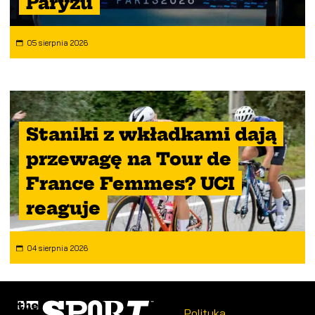
Paryżu
05 sierpnia 2026
Staniki z wkładkami dają
przewagę na Tour de
France Femmes? UCI
reaguje
04 sierpnia 2026
Polityka