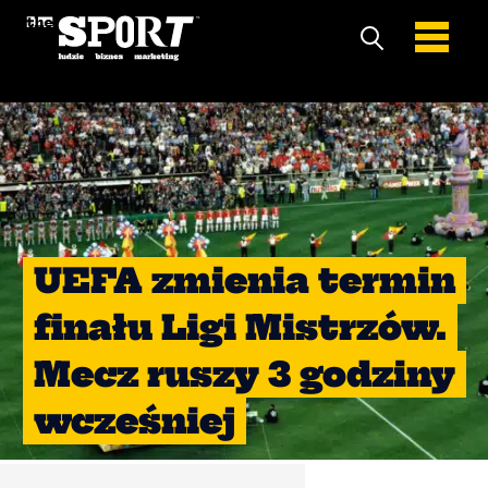
UEFA zmienia termin
finału Ligi Mistrzów.
Mecz ruszy 3 godziny
wcześniej