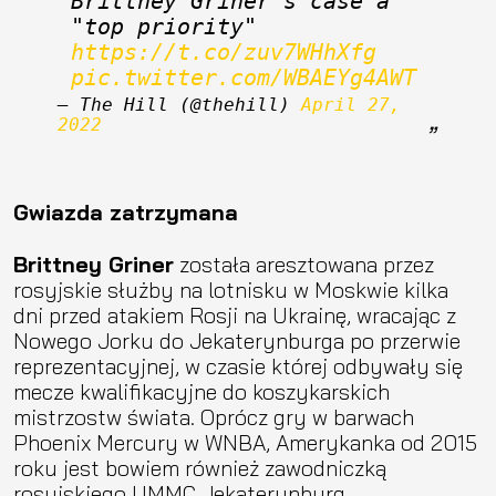
Brittney Griner’s case a 
"top priority" 
https://t.co/zuv7WHhXfg
pic.twitter.com/WBAEYg4AWT
— The Hill (@thehill) 
April 27, 
2022
Gwiazda zatrzymana
Brittney Griner
została aresztowana przez
rosyjskie służby na lotnisku w Moskwie kilka
dni przed atakiem Rosji na Ukrainę, wracając z
Nowego Jorku do Jekaterynburga po przerwie
reprezentacyjnej, w czasie której odbywały się
mecze kwalifikacyjne do koszykarskich
mistrzostw świata. Oprócz gry w barwach
Phoenix Mercury w WNBA, Amerykanka od 2015
roku jest bowiem również zawodniczką
rosyjskiego UMMC Jekaterynburg.