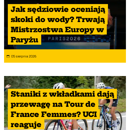
Jak sędziowie oceniają
skoki do wody? Trwają
Mistrzostwa Europy w
Paryżu
05 sierpnia 2026
Staniki z wkładkami dają
przewagę na Tour de
France Femmes? UCI
reaguje