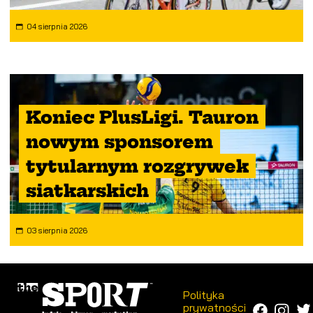
04 sierpnia 2026
Koniec PlusLigi. Tauron
nowym sponsorem
tytularnym rozgrywek
siatkarskich
03 sierpnia 2026
Polityka
prywatności