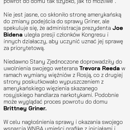
powrót do domu tak szybko, jak to możliwe”.
Nie jest jasne, co skłoniło stronę amerykańską
do zmiany podejścia do sprawy Griner, ale
spekuluje się, że administracja prezydenta
Joe
Bidena
uległa presji członków Kongresu i
innych działaczy, aby uczynić uznać jej sprawę
za priorytetową.
Niedawno Stany Zjednoczone doprowadziły do
uwolnienia swojego weterana
Trevora Reeda
w
ramach wymiany więźniów z Rosją, co z drugiej
strony poskutkowało wypuszczeniem z
amerykańskiego więzienia skazanego
rosyjskiego handlarza narkotykami. Podobnie
może wyglądać proces powrotu do domu
Brittney Griner.
W celu nagłośnienia sprawy i okazania swojego
wsparcia WNBA umieści grafikę z inicjałami i