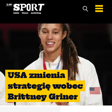
USA zmienia
strategię wobec
Brittney Griner