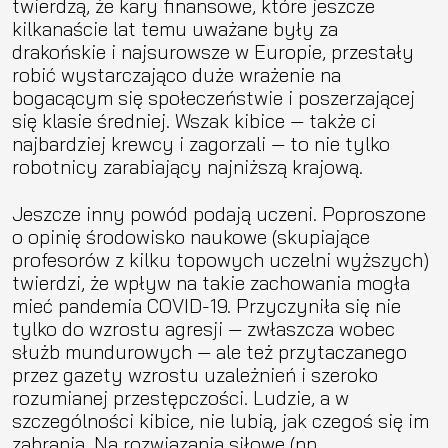
twierdzą, że kary finansowe, które jeszcze
kilkanaście lat temu uważane były za
drakońskie i najsurowsze w Europie, przestały
robić wystarczająco duże wrażenie na
bogacącym się społeczeństwie i poszerzającej
się klasie średniej. Wszak kibice — także ci
najbardziej krewcy i zagorzali — to nie tylko
robotnicy zarabiający najniższą krajową.
Jeszcze inny powód podają uczeni. Poproszone
o opinię środowisko naukowe (skupiające
profesorów z kilku topowych uczelni wyższych)
twierdzi, że wpływ na takie zachowania mogła
mieć pandemia COVID-19. Przyczyniła się nie
tylko do wzrostu agresji — zwłaszcza wobec
służb mundurowych — ale też przytaczanego
przez gazety wzrostu uzależnień i szeroko
rozumianej przestępczości. Ludzie, a w
szczególności kibice, nie lubią, jak czegoś się im
zabrania. Na rozwiązania siłowe (np.