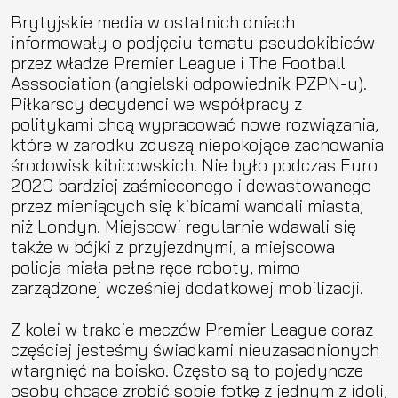
Brytyjskie media w ostatnich dniach
informowały o podjęciu tematu pseudokibiców
przez władze Premier League i The Football
Asssociation (angielski odpowiednik PZPN-u).
Piłkarscy decydenci we współpracy z
politykami chcą wypracować nowe rozwiązania,
które w zarodku zduszą niepokojące zachowania
środowisk kibicowskich. Nie było podczas Euro
2020 bardziej zaśmieconego i dewastowanego
przez mieniących się kibicami wandali miasta,
niż Londyn. Miejscowi regularnie wdawali się
także w bójki z przyjezdnymi, a miejscowa
policja miała pełne ręce roboty, mimo
zarządzonej wcześniej dodatkowej mobilizacji.
Z kolei w trakcie meczów Premier League coraz
częściej jesteśmy świadkami nieuzasadnionych
wtargnięć na boisko. Często są to pojedyncze
osoby chcące zrobić sobie fotkę z jednym z idoli,