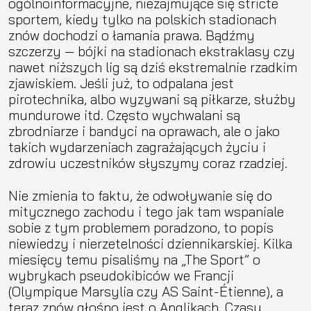
ogólnoinformacyjne, niezajmujące się stricte
sportem, kiedy tylko na polskich stadionach
znów dochodzi o łamania prawa. Bądźmy
szczerzy — bójki na stadionach ekstraklasy czy
nawet niższych lig są dziś ekstremalnie rzadkim
zjawiskiem. Jeśli już, to odpalana jest
pirotechnika, albo wyzywani są piłkarze, służby
mundurowe itd. Często wychwalani są
zbrodniarze i bandyci na oprawach, ale o jako
takich wydarzeniach zagrażających życiu i
zdrowiu uczestników słyszymy coraz rzadziej.
Nie zmienia to faktu, że odwoływanie się do
mitycznego zachodu i tego jak tam wspaniale
sobie z tym problemem poradzono, to popis
niewiedzy i nierzetelności dziennikarskiej. Kilka
miesięcy temu pisaliśmy na „The Sport” o
wybrykach pseudokibiców we Francji
(Olympique Marsylia czy AS Saint-Étienne), a
teraz znów głośno jest o Anglikach. Czasy