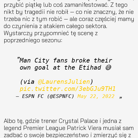
przybić piątkę lub coś zamanifestować. Z tego
nikt by tragedii nie robił — co nie znaczny, że nie
trzeba nic z tym robić — ale coraz częściej mamy
do czynienia z atakiem całego sektora.
Wystarczy przypomnieć tę scenę z
poprzedniego sezonu:
Man City fans broke their 
own goal at the Etihad 😅 
(via 
@LaurensJulien
) 
pic.twitter.com/3ebGJu9TH1
— ESPN FC (@ESPNFC) 
May 22, 2022
Albo tę, gdzie trener Crystal Palace i jedna z
legend Premier League Patrick Viera musiał sam
zadbać o swoje bezpieczeństwo i zmierzyć się z