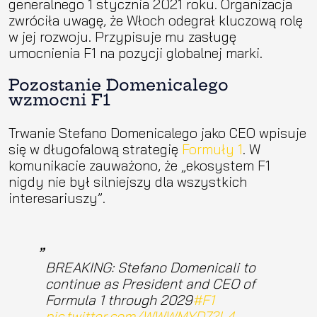
generalnego 1 stycznia 2021 roku. Organizacja
zwróciła uwagę, że Włoch odegrał kluczową rolę
w jej rozwoju. Przypisuje mu zasługę
umocnienia F1 na pozycji globalnej marki.
Pozostanie Domenicalego
wzmocni F1
Trwanie Stefano Domenicalego jako CEO wpisuje
się w długofalową strategię
Formuły 1
. W
komunikacie zauważono, że „ekosystem F1
nigdy nie był silniejszy dla wszystkich
interesariuszy”.
BREAKING: Stefano Domenicali to
continue as President and CEO of
Formula 1 through 2029
#F1
pic.twitter.com/WWWMYD72L4