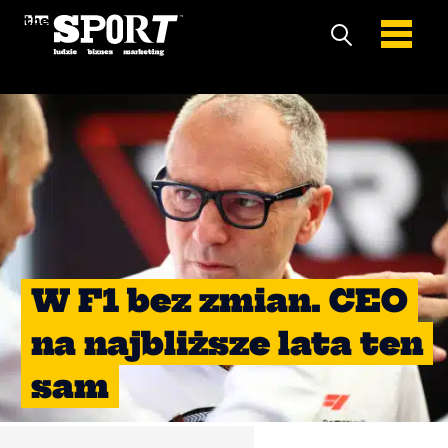
W F1 bez zmian. CEO
na najbliższe lata ten
sam