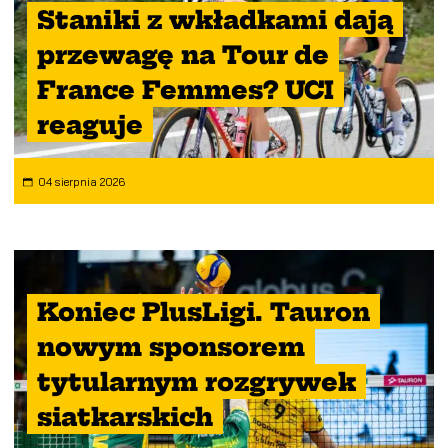
Staniki z wkładkami dają
przewagę na Tour de
France Femmes? UCI
reaguje
04 sierpnia 2026
Koniec PlusLigi. Tauron
nowym sponsorem
tytularnym rozgrywek
siatkarskich