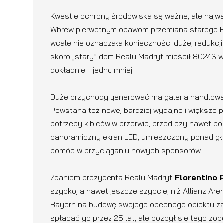
Kwestie ochrony środowiska są ważne, ale najw
Wbrew pierwotnym obawom przemiana starego Ber
wcale nie oznaczała konieczności dużej redukcji 
skoro „stary” dom Realu Madryt mieścił 80243 wi
dokładnie… jedno mniej.
Duże przychody generować ma galeria handlowa, 
Powstaną też nowe, bardziej wydajne i większe 
potrzeby kibiców w przerwie, przed czy nawet p
panoramiczny ekran LED, umieszczony ponad gło
pomóc w przyciąganiu nowych sponsorów.
Zdaniem prezydenta Realu Madryt
Florentino 
szybko, a nawet jeszcze szybciej niż Allianz A
Bayern na budowę swojego obecnego obiektu zac
spłacać go przez 25 lat, ale pozbył się tego zo