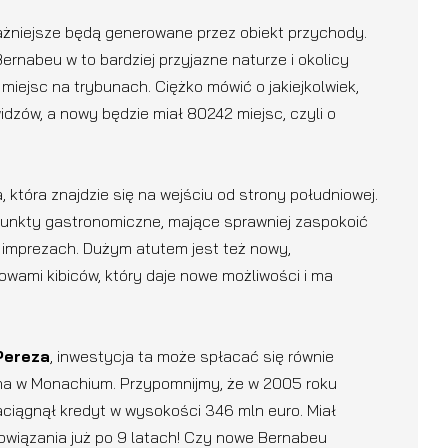
ażniejsze będą generowane przez obiekt przychody.
nabeu w to bardziej przyjazne naturze i okolicy
miejsc na trybunach. Ciężko mówić o jakiejkolwiek,
dzów, a nowy będzie miał 80242 miejsc, czyli o
która znajdzie się na wejściu od strony południowej.
punkty gastronomiczne, mające sprawniej zaspokoić
o imprezach. Dużym atutem jest też nowy,
wami kibiców, który daje nowe możliwości i ma
Pereza
, inwestycja ta może spłacać się równie
rena w Monachium. Przypomnijmy, że w 2005 roku
iągnął kredyt w wysokości 346 mln euro. Miał
bowiązania już po 9 latach! Czy nowe Bernabeu