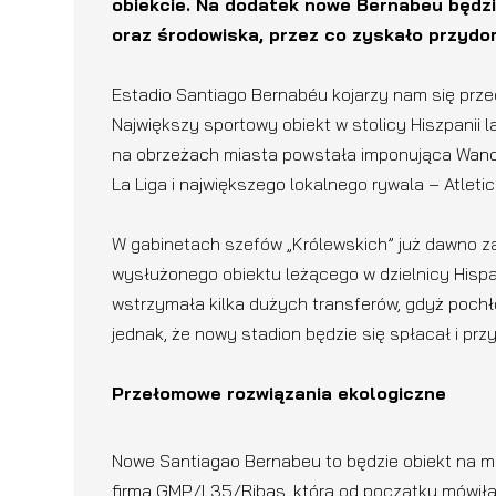
obiekcie. Na dodatek nowe Bernabeu będzi
oraz środowiska, przez co zyskało przydo
Estadio Santiago Bernabéu kojarzy nam się prze
Największy sportowy obiekt w stolicy Hiszpanii l
na obrzeżach miasta powstała imponująca Wanda
La Liga i największego lokalnego rywala – Atletic
W gabinetach szefów „Królewskich” już dawno z
wysłużonego obiektu leżącego w dzielnicy Hispa
wstrzymała kilka dużych transferów, gdyż pochł
jednak, że nowy stadion będzie się spłacał i prz
Przełomowe rozwiązania ekologiczne
Nowe Santiagao Bernabeu to będzie obiekt na mi
firma GMP/L35/Ribas, która od początku mówiła, 