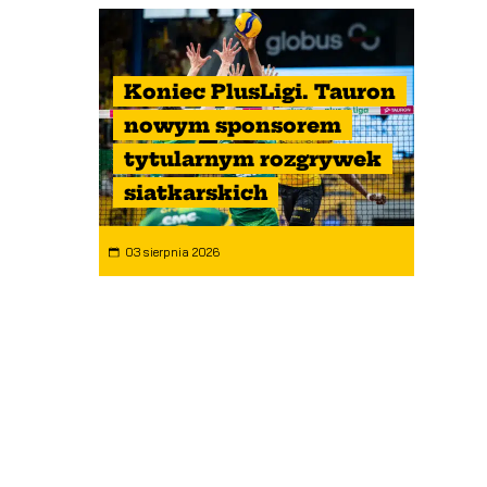
Koniec PlusLigi. Tauron
nowym sponsorem
tytularnym rozgrywek
siatkarskich
03 sierpnia 2026