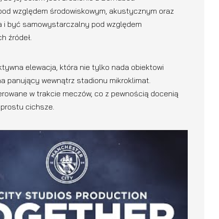
o pod względem środowiskowym, akustycznym oraz
a i być samowystarczalny pod względem
h źródeł.
ktywna elewacja, która nie tylko nada obiektowi
 na panujący wewnątrz stadionu mikroklimat.
erowane w trakcie meczów, co z pewnością docenią
prostu cichsze.