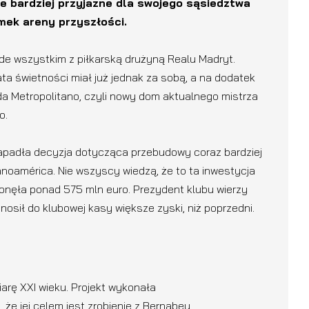
e bardziej przyjazne dla swojego sąsiedztwa
mek areny przyszłości.
de wszystkim z piłkarską drużyną Realu Madryt.
ata świetności miał już jednak za sobą, a na dodatek
 Metropolitano, czyli nowy dom aktualnego mistrza
o.
apadła decyzja dotycząca przebudowy coraz bardziej
noamérica. Nie wszyscy wiedzą, że to ta inwestycja
onęła ponad 575 mln euro. Prezydent klubu wierzy
ynosił do klubowej kasy większe zyski, niż poprzedni.
arę XXI wieku. Projekt wykonała
że jej celem jest zrobienie z Bernabeu