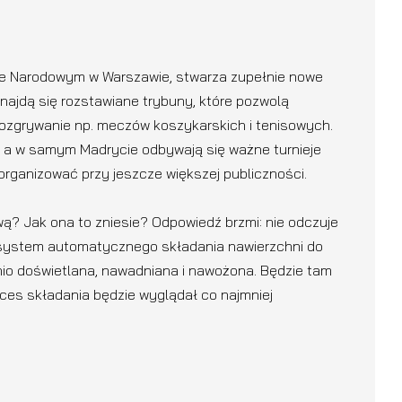
nie Narodowym w Warszawie, stwarza zupełnie nowe
ajdą się rozstawiane trybuny, które pozwolą
 rozgrywanie np. meczów koszykarskich i tenisowych.
 a w samym Madrycie odbywają się ważne turnieje
 organizować przy jeszcze większej publiczności.
ą? Jak ona to zniesie? Odpowiedź brzmi: nie odczuje
 system automatycznego składania nawierzchni do
io doświetlana, nawadniana i nawożona. Będzie tam
roces składania będzie wyglądał co najmniej