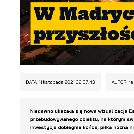
W Madryci
przyszłoś
DATA:
11 listopada 2021 08:57:43
AUTOR:
r
Niedawno ukazała się nowa wizualizacja E
przebudowywanego obiektu, na którym swo
inwestycja dobiegnie końca, piłka nożna n