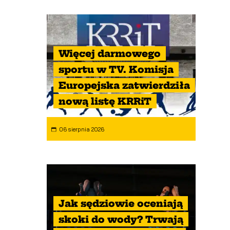
Więcej darmowego
sportu w TV. Komisja
Europejska zatwierdziła
nową listę KRRiT
06 sierpnia 2026
Jak sędziowie oceniają
skoki do wody? Trwają