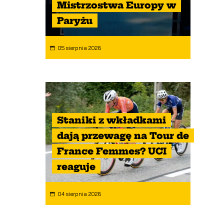
Mistrzostwa Europy w
Paryżu
05 sierpnia 2026
Staniki z wkładkami
dają przewagę na Tour de
France Femmes? UCI
reaguje
04 sierpnia 2026