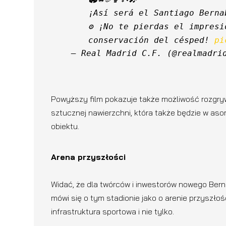
¡Así será el Santiago Berna
⚙️ ¡No te pierdas el impresi
conservación del césped! 
pi
— Real Madrid C.F. (@realmadri
Powyższy film pokazuje także możliwość rozgry
sztucznej nawierzchni, która także będzie w as
obiektu.
Arena przyszłości
Widać, że dla twórców i inwestorów nowego Bern
mówi się o tym stadionie jako o arenie przyszł
infrastruktura sportowa i nie tylko.