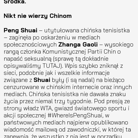
Środka.
Nikt nie wierzy Chinom
Peng Shuai
– utytułowana chińska tenisistka
– zaginęła po oskarżeniu w mediach
społecznościowych
Zhanga Gaoli
– wysokiego
rangą członka Komunistycznej Partii Chin o
napaść seksualną (sprawę tą dokładnie
opisywaliśmy TUTAJ). Wpis szybko zniknął z
sieci, podobnie jak i wszelkie informacje
związane z
Shuai
były (i są nadal) na bieżąco
cenzurowane w chińskim internecie oraz innych
mediach. Chińska tenisistka nie dawała znaku
życia przez niemal trzy tygodnie. Pod presją ze
strony władz WTA, gwiazd światowego sportu i
akcji społecznej #WhereIsPengShuai, w
państwowych mediach najpierw opublikowano
wiadomość mailową od zawodniczki, w której ta
zapewnia, że wszystko z nią jest w porządku,