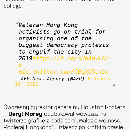
policję.
Veteran Hong Kong 
activists go on trial for 
organising one of the 
biggest democracy protests 
to engulf the city in 
2019
https://t.co/sHbApvLNr
5
pic.twitter.com/CEqXO5exbc
— AFP News Agency (@AFP) 
February 
16, 2021
Ówczesny dyrektor generalny Houston Rockets
–
Daryl Morey
opublikował wówczas na
twitterze grafikę z podpisem „Walcz o wolność.
Popieraj Hongkong”. Działacz po krótkim czasie