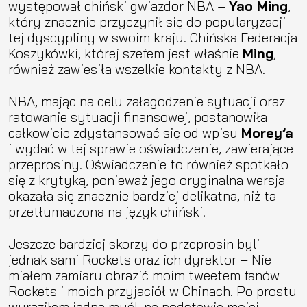
występował chiński gwiazdor NBA –
Yao Ming
,
który znacznie przyczynił się do popularyzacji
tej dyscypliny w swoim kraju. Chińska Federacja
Koszykówki, której szefem jest właśnie
Ming
,
również zawiesiła wszelkie kontakty z NBA.
NBA, mając na celu załagodzenie sytuacji oraz
ratowanie sytuacji finansowej, postanowiła
całkowicie zdystansować się od wpisu
Morey’a
i wydać w tej sprawie oświadczenie, zawierające
przeprosiny. Oświadczenie to również spotkało
się z krytyką, ponieważ jego oryginalna wersja
okazała się znacznie bardziej delikatna, niż ta
przetłumaczona na język chiński.
Jeszcze bardziej skorzy do przeprosin byli
jednak sami Rockets oraz ich dyrektor – Nie
miałem zamiaru obrazić moim tweetem fanów
Rockets i moich przyjaciół w Chinach. Po prostu
wyraziłem jedną myśl, na podstawie mojej