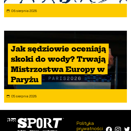
06 sierpnia 2026
Jak sędziowie oceniają
skoki do wody? Trwają
Mistrzostwa Europy w
Paryżu
05 sierpnia 2026
Polityka
prywatności