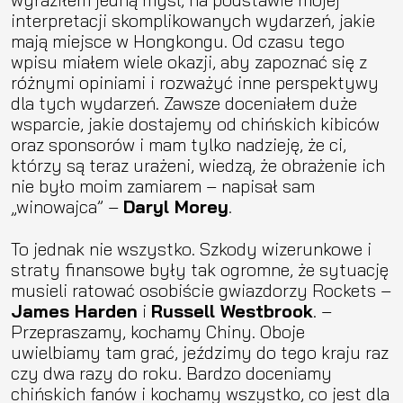
interpretacji skomplikowanych wydarzeń, jakie
mają miejsce w Hongkongu. Od czasu tego
wpisu miałem wiele okazji, aby zapoznać się z
różnymi opiniami i rozważyć inne perspektywy
dla tych wydarzeń. Zawsze doceniałem duże
wsparcie, jakie dostajemy od chińskich kibiców
oraz sponsorów i mam tylko nadzieję, że ci,
którzy są teraz urażeni, wiedzą, że obrażenie ich
nie było moim zamiarem – napisał sam
„winowajca” –
Daryl Morey
.
To jednak nie wszystko. Szkody wizerunkowe i
straty finansowe były tak ogromne, że sytuację
musieli ratować osobiście gwiazdorzy Rockets –
James Harden
i
Russell Westbrook
. –
Przepraszamy, kochamy Chiny. Oboje
uwielbiamy tam grać, jeździmy do tego kraju raz
czy dwa razy do roku. Bardzo doceniamy
chińskich fanów i kochamy wszystko, co jest dla