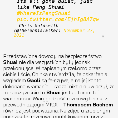
Its all gone quiet, just 
like Peng Shuai 
#WhereIsPengShuai
pic.twitter.com/EjhIg8A7qw
— Chris Goldsmith 
(@TheTennisTalker) 
November 27, 
2021
Przedstawione dowody na bezpieczeństwo
Shuai
nie dla wszystkich były jednak
przekonujące. W napisanym rzekomo przez
siebie liście, Chinka stwierdziła, że oskarżenia
względem
Gaoli
są fałszywe, a na jej konto
dokonano włamania – raczej nikt nie uwierzył, że
to rzeczywiście to
Shuai
jest autorem tej
wiadomości. Wiarygodność rozmowy Chinki z
przewodniczącym MKOl –
Thomasem Bachem
również jest podważana. Na zdjęciu zrobionym
podczas tej rozmowy opublikowanym przez