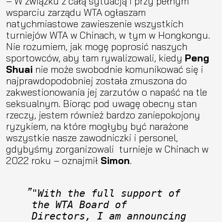
– W związku z całą sytuacją i przy pełnym
wsparciu zarządu WTA ogłaszam
natychmiastowe zawieszenie wszystkich
turniejów WTA w Chinach, w tym w Hongkongu.
Nie rozumiem, jak mogę poprosić naszych
sportowców, aby tam rywalizowali, kiedy
Peng
Shuai
nie może swobodnie komunikować się i
najprawdopodobniej została zmuszona do
zakwestionowania jej zarzutów o napaść na tle
seksualnym. Biorąc pod uwagę obecny stan
rzeczy, jestem również bardzo zaniepokojony
ryzykiem, na które mogłyby być narażone
wszystkie nasze zawodniczki i personel,
gdybyśmy zorganizowali turnieje w Chinach w
2022 roku – oznajmił
Simon
.
"With the full support of 
the WTA Board of 
Directors, I am announcing 