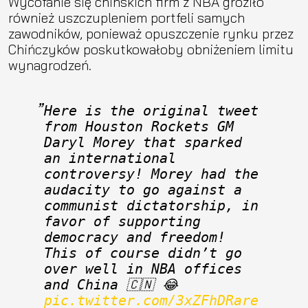
Wycofanie się chińskich firm z NBA groziło
również uszczupleniem portfeli samych
zawodników, ponieważ opuszczenie rynku przez
Chińczyków poskutkowałoby obniżeniem limitu
wynagrodzeń.
Here is the original tweet 
from Houston Rockets GM 
Daryl Morey that sparked 
an international 
controversy! Morey had the 
audacity to go against a 
communist dictatorship, in 
favor of supporting 
democracy and freedom! 
This of course didn’t go 
over well in NBA offices 
and China 🇨🇳 😂 
pic.twitter.com/3xZFhDRare