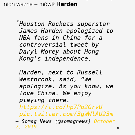
nich ważne – mówił
Harden
.
Houston Rockets superstar 
James Harden apologized to 
NBA fans in China for a 
controversial tweet by 
Daryl Morey about Hong 
Kong's independence.
Harden, next to Russell 
Westbrook, said, “We 
apologize. As you know, we 
love China. We enjoy 
playing there. 
https://t.co/hp7Pb2GrvU
pic.twitter.com/3gWWlAU23m
— Somag News (@somagnews) 
October 
7, 2019