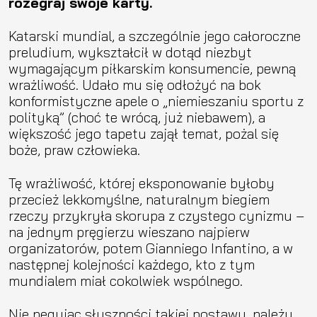
rozegraj swoje karty.
Katarski mundial, a szczególnie jego całoroczne
preludium, wykształcił w dotąd niezbyt
wymagającym piłkarskim konsumencie, pewną
wrażliwość. Udało mu się odłożyć na bok
konformistyczne apele o „niemieszaniu sportu z
polityką” (choć te wrócą, już niebawem), a
większość jego tapetu zajął temat, pożal się
boże, praw człowieka.
Tę wrażliwość, której eksponowanie byłoby
przecież lekkomyślne, naturalnym biegiem
rzeczy przykryła skorupa z czystego cynizmu –
na jednym pręgierzu wieszano najpierw
organizatorów, potem Gianniego Infantino, a w
następnej kolejności każdego, kto z tym
mundialem miał cokolwiek wspólnego.
Nie negując słuszności takiej postawy, należy