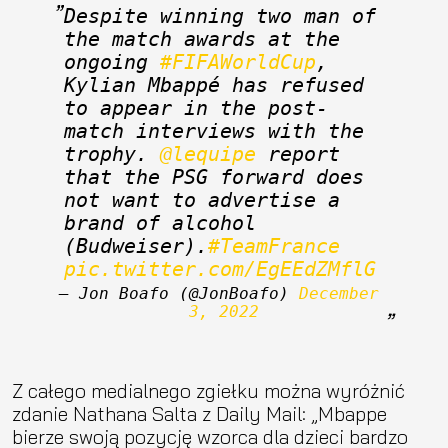
Despite winning two man of 
the match awards at the 
ongoing 
#FIFAWorldCup
, 
Kylian Mbappé has refused 
to appear in the post-
match interviews with the 
trophy. 
@lequipe
 report 
that the PSG forward does 
not want to advertise a 
brand of alcohol 
(Budweiser).
#TeamFrance
pic.twitter.com/EgEEdZMflG
— Jon Boafo (@JonBoafo) 
December 
3, 2022
Z całego medialnego zgiełku można wyróżnić
zdanie Nathana Salta z Daily Mail: „Mbappe
bierze swoją pozycję wzorca dla dzieci bardzo