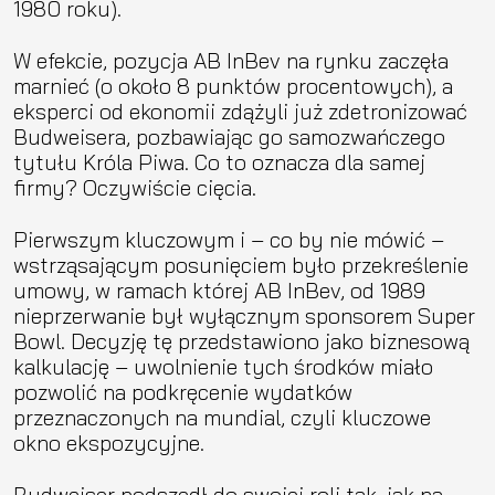
1980 roku).
W efekcie, pozycja AB InBev na rynku zaczęła
marnieć (o około 8 punktów procentowych), a
eksperci od ekonomii zdążyli już zdetronizować
Budweisera, pozbawiając go samozwańczego
tytułu Króla Piwa. Co to oznacza dla samej
firmy? Oczywiście cięcia.
Pierwszym kluczowym i – co by nie mówić –
wstrząsającym posunięciem było przekreślenie
umowy, w ramach której AB InBev, od 1989
nieprzerwanie był wyłącznym sponsorem Super
Bowl. Decyzję tę przedstawiono jako biznesową
kalkulację – uwolnienie tych środków miało
pozwolić na podkręcenie wydatków
przeznaczonych na mundial, czyli kluczowe
okno ekspozycyjne.
Budweiser podszedł do swojej roli tak, jak na