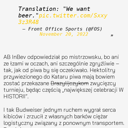
Translation: "We want 
beer."
pic.twitter.com/Sxxy
3z3R48
— Front Office Sports (@FOS) 
November 20, 2022
AB InBev odpowiedział po mistrzowsku, bo ani
ze łzami w oczach, ani szczególnie zgryźliwie –
tak, jak od piwa by się oczekiwało. Hektolitry
przywiezionego do Kataru piwa mają bowiem
zostać przekazane
Brazylijczykom
zwycięzcy
turnieju, będąc częścią „największej celebracji W
HISTORII”.
I tak Budweiser jednym ruchem wygrał serca
kibiców i zrzucił z własnych barków ciężar
logistyczny związany z ponownym transportem.