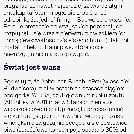
przyznać, że nawet najbardziej zatwardziałym
antykapitalistom mogło się zrobić choć
odrobinkę żal jednej firmy – Budweisera właśnie.
Bo o ile pretensje do wszystkich pozostałych
rozpłynęły się wraz z pierwszym gwizdkiem (ot
chorągiewkowatość dzisiejszego buntu), tak oni
zostali z hektolitrami piwa, które sobie
nawarzyli, a nie ma kto go wypić.
Świat jest wasz
Sęk w tym, że Anheuser-Busch InBev (właściciel
Budweisera) miał w ostatnich czasach ciągiem
pod górkę. W USA, czyli głównym rynku zbytu
(AB InBev w 2011 miał w Stanach niemalże
większościowe udziały) zaczęła przekształcać
się kultura „suplementowania” wolnego czasu –
Amerykanie zwyczajnie decydują się odstawiać
piwa (całościowa konsumpcja spadła o 30% od