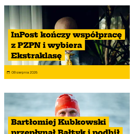
InPost kończy współpracę
z PZPN i wybiera
Ekstraklasę
08 sierpnia 2026
Bartłomiej Kubkowski
przepłynął Bałtyk i podbił