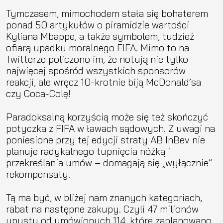
Tymczasem, mimochodem stała się bohaterem
ponad 50 artykułów o piramidzie wartości
Kyliana Mbappe, a także symbolem, tudzież
ofiarą upadku moralnego FIFA. Mimo to na
Twitterze policzono im, że notują nie tylko
najwięcej spośród wszystkich sponsorów
reakcji, ale wręcz 10-krotnie biją McDonald’sa
czy Coca-Colę!
Paradoksalną korzyścią może się też skończyć
potyczka z FIFA w ławach sądowych. Z uwagi na
poniesione przy tej edycji straty AB InBev nie
planuje radykalnego tupnięcia nóżką i
przekreślania umów – domagają się „wyłącznie”
rekompensaty.
Tą ma być, w bliżej nam znanych kategoriach,
rabat na następne zakupy. Czyli 47 milionów
upustu od umówionych 114, które zaplanowano