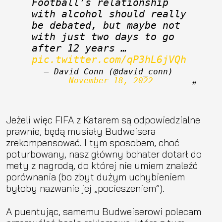
Football’s relationship 
with alcohol should really 
be debated, but maybe not 
with just two days to go 
after 12 years … 
pic.twitter.com/qP3hL6jVQh
— David Conn (@david_conn) 
November 18, 2022
Jeżeli więc FIFA z Katarem są odpowiedzialne
prawnie, będą musiały Budweisera
zrekompensować. I tym sposobem, choć
poturbowany, nasz główny bohater dotarł do
mety z nagrodą, do której nie umiem znaleźć
porównania (bo zbyt dużym uchybieniem
byłoby nazwanie jej „pocieszeniem”).
A puentując, samemu Budweiserowi polecam