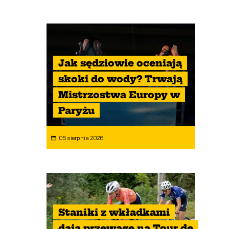
Jak sędziowie oceniają
skoki do wody? Trwają
Mistrzostwa Europy w
Paryżu
05 sierpnia 2026
Staniki z wkładkami
dają przewagę na Tour de