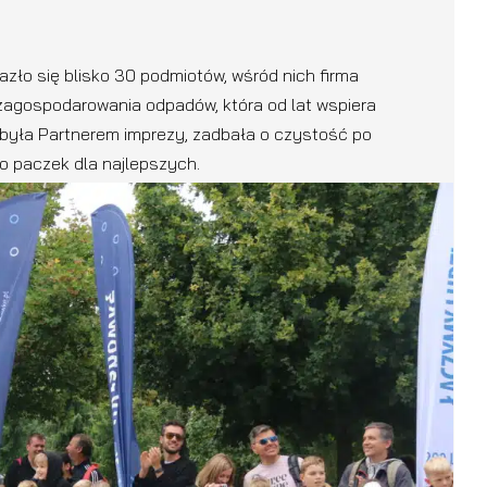
zło się blisko 30 podmiotów, wśród nich firma
agospodarowania odpadów, która od lat wspiera
u była Partnerem imprezy, zadbała o czystość po
o paczek dla najlepszych.