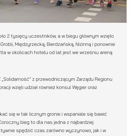
koło 2 tysięcy uczestników, a w biegu głównym wzięło
 Grobli, Międzyrzecką, Bierdzańską, Nizinną i ponownie
la w okolicach hotelu od lat jest we wrześniu areną
Z „Solidarność” z przewodniczącym Zarządu Regionu
acji wzięli udział również konsul Węgier oraz
ać się w tak licznym gronie i wspaniale się bawić
oroczny bieg to dla nas jedna z najbardziej
ktywnie spędzić czas zarówno wyczynowo, jak i w