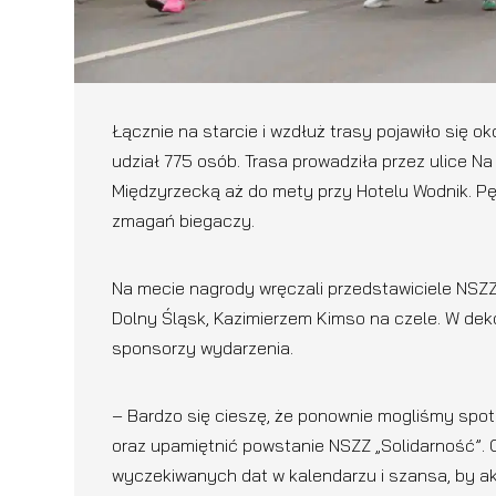
Łącznie na starcie i wzdłuż trasy pojawiło się o
udział 775 osób. Trasa prowadziła przez ulice Na
Międzyrzecką aż do mety przy Hotelu Wodnik. Pęt
zmagań biegaczy.
Na mecie nagrody wręczali przedstawiciele NSZ
Dolny Śląsk, Kazimierzem Kimso na czele. W dekor
sponsorzy wydarzenia.
– Bardzo się cieszę, że ponownie mogliśmy spotk
oraz upamiętnić powstanie NSZZ „Solidarność”. C
wyczekiwanych dat w kalendarzu i szansa, by a