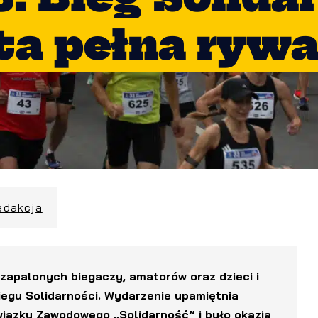
a pełna rywal
edakcja
zapalonych biegaczy, amatorów oraz dzieci i
Biegu Solidarności. Wydarzenie upamiętnia
ązku Zawodowego „Solidarność” i było okazją