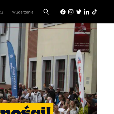
ty
Wydarzenia
rności!