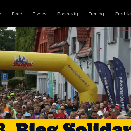
e
Feed
Biznes
Podcasty
Treningi
Produk
. Bieg Solida