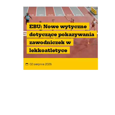
EBU: Nowe wytyczne
dotyczące pokazywania
zawodniczek w
lekkoatletyce
02 sierpnia 2026