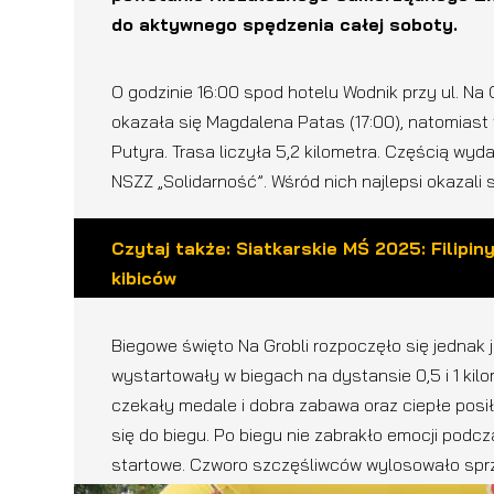
do aktywnego spędzenia całej soboty.
O godzinie 16:00 spod hotelu Wodnik przy ul. Na 
okazała się Magdalena Patas (17:00), natomias
Putyra. Trasa liczyła 5,2 kilometra. Częścią wy
NSZZ „Solidarność”. Wśród nich najlepsi okazali 
Czytaj także: Siatkarskie MŚ 2025: Filipin
kibiców
Biegowe święto Na Grobli rozpoczęło się jednak ju
wystartowały w biegach na dystansie 0,5 i 1 kil
czekały medale i dobra zabawa oraz ciepłe posił
się do biegu. Po biegu nie zabrakło emocji podcz
startowe. Czworo szczęśliwców wylosowało spr