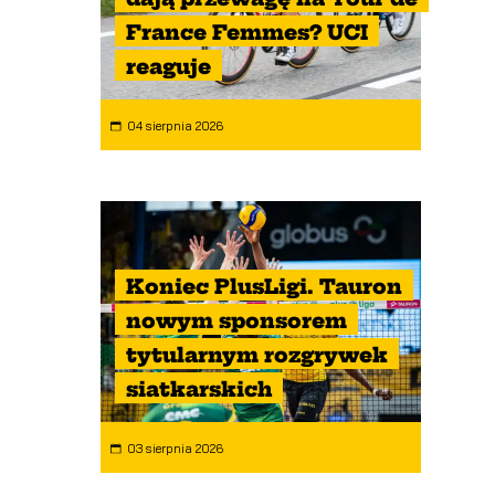
France Femmes? UCI
reaguje
04 sierpnia 2026
Koniec PlusLigi. Tauron
nowym sponsorem
tytularnym rozgrywek
siatkarskich
03 sierpnia 2026