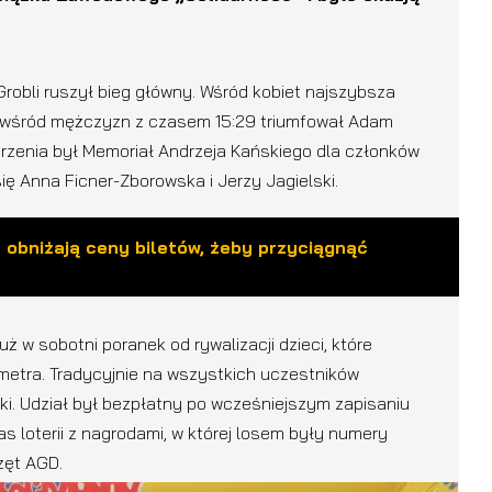
Grobli ruszył bieg główny. Wśród kobiet najszybsza
t wśród mężczyzn z czasem 15:29 triumfował Adam
darzenia był Memoriał Andrzeja Kańskiego dla członków
się Anna Ficner-Zborowska i Jerzy Jagielski.
y obniżają ceny biletów, żeby przyciągnąć
ż w sobotni poranek od rywalizacji dzieci, które
ometra. Tradycyjnie na wszystkich uczestników
ki. Udział był bezpłatny po wcześniejszym zapisaniu
as loterii z nagrodami, w której losem były numery
zęt AGD.