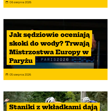
06 sierpnia 2026
Jak sędziowie oceniają
skoki do wody? Trwają
Mistrzostwa Europy w
Paryżu
05 sierpnia 2026
Staniki z wkładkami dają