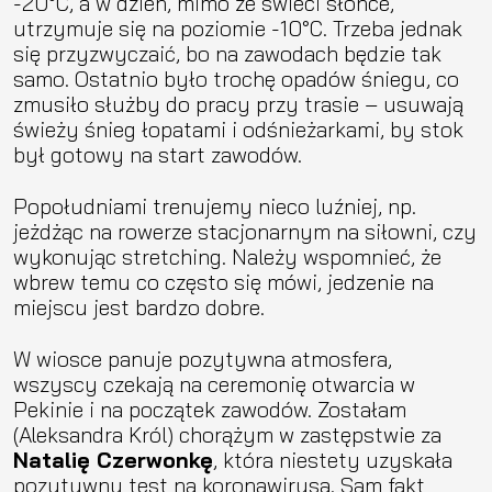
-20°C, a w dzień, mimo że świeci słońce,
utrzymuje się na poziomie -10°C. Trzeba jednak
się przyzwyczaić, bo na zawodach będzie tak
samo. Ostatnio było trochę opadów śniegu, co
zmusiło służby do pracy przy trasie – usuwają
świeży śnieg łopatami i odśnieżarkami, by stok
był gotowy na start zawodów.
Popołudniami trenujemy nieco luźniej, np.
jeżdżąc na rowerze stacjonarnym na siłowni, czy
wykonując stretching. Należy wspomnieć, że
wbrew temu co często się mówi, jedzenie na
miejscu jest bardzo dobre.
W wiosce panuje pozytywna atmosfera,
wszyscy czekają na ceremonię otwarcia w
Pekinie i na początek zawodów. Zostałam
(Aleksandra Król) chorążym w zastępstwie za
Natalię Czerwonkę
, która niestety uzyskała
pozytywny test na koronawirusa. Sam fakt