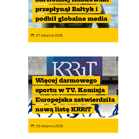
przepłynął Bałtyk i
podbił globalne media
07 sierpnia 2026
Więcej darmowego
sportu w TV. Komisja
Europejska zatwierdziła
nową listę KRRiT
06 sierpnia 2026