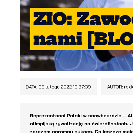
ZIO: Zawo
nami [BL
DATA:
08 lutego 2022 10:37:39
AUTOR:
red
Reprezentanci Polski w snowboardzie – Al
olimpijską rywalizację na ćwierćfinałach. 
zarazem ogromny sukces. Co jeszcze mają 