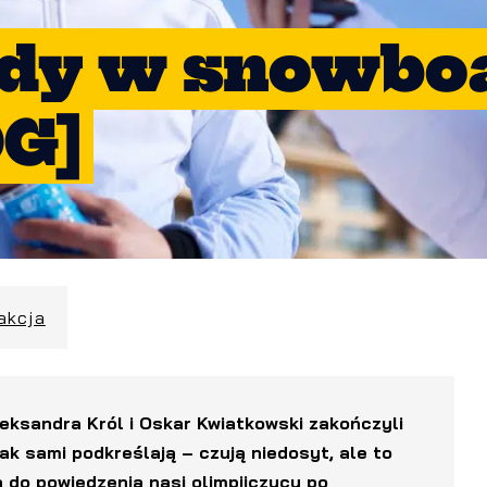
dy w snowboa
OG]
akcja
eksandra Król i Oskar Kwiatkowski zakończyli
Jak sami podkreślają – czują niedosyt, ale to
do powiedzenia nasi olimpijczycy po