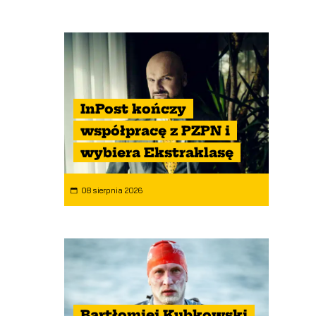
InPost kończy
współpracę z PZPN i
wybiera Ekstraklasę
08 sierpnia 2026
Bartłomiej Kubkowski