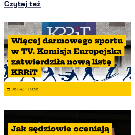
Czytaj też
Więcej darmowego sportu
w TV. Komisja Europejska
zatwierdziła nową listę
KRRiT
06 sierpnia 2026
Jak sędziowie oceniają