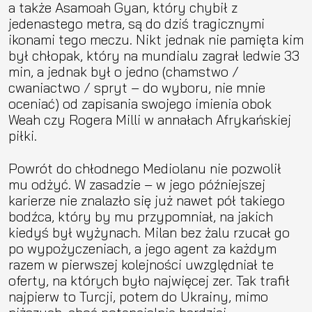
a także Asamoah Gyan, który chybił z
jedenastego metra, są do dziś tragicznymi
ikonami tego meczu. Nikt jednak nie pamięta kim
był chłopak, który na mundialu zagrał ledwie 33
min, a jednak był o jedno (chamstwo /
cwaniactwo / spryt – do wyboru, nie mnie
oceniać) od zapisania swojego imienia obok
Weah czy Rogera Milli w annałach Afrykańskiej
piłki.
Powrót do chłodnego Mediolanu nie pozwolił
mu odżyć. W zasadzie – w jego późniejszej
karierze nie znalazło się już nawet pół takiego
bodźca, który by mu przypomniał, na jakich
kiedyś był wyżynach. Milan bez żalu rzucał go
po wypożyczeniach, a jego agent za każdym
razem w pierwszej kolejności uwzględniał te
oferty, na których było najwięcej zer. Tak trafił
najpierw to Turcji, potem do Ukrainy, mimo