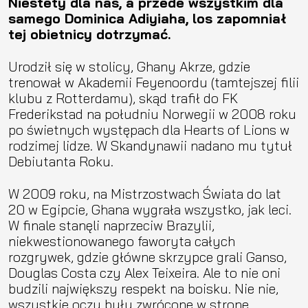
Niestety dla nas, a przede wszystkim dla
samego Dominica Adiyiaha, los zapomniał
tej obietnicy dotrzymać.
Urodził się w stolicy, Ghany Akrze, gdzie
trenował w Akademii Feyenoordu (tamtejszej filii
klubu z Rotterdamu), skąd trafił do FK
Frederikstad na południu Norwegii w 2008 roku
po świetnych występach dla Hearts of Lions w
rodzimej lidze. W Skandynawii nadano mu tytuł
Debiutanta Roku.
W 2009 roku, na Mistrzostwach Świata do lat
20 w Egipcie, Ghana wygrała wszystko, jak leci.
W finale stanęli naprzeciw Brazylii,
niekwestionowanego faworyta całych
rozgrywek, gdzie główne skrzypce grali Ganso,
Douglas Costa czy Alex Teixeira. Ale to nie oni
budzili największy respekt na boisku. Nie nie,
wszystkie oczy były zwrócone w stronę