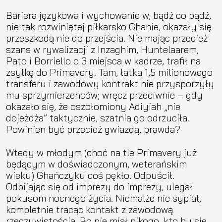
Bariera językowa i wychowanie w, bądź co bądź,
nie tak rozwiniętej piłkarsko Ghanie, okazały się
przeszkodą nie do przejścia. Nie mając przecież
szans w rywalizacji z Inzaghim, Huntelaarem,
Pato i Borriello o 3 miejsca w kadrze, trafił na
zsyłkę do Primavery. Tam, łatka 1,5 milionowego
transferu i zawodowy kontrakt nie przysporzyły
mu sprzymierzeńców; wręcz przeciwnie – gdy
okazało się, że oszołomiony Adiyiah „nie
dojeżdża” taktycznie, szatnia go odrzuciła.
Powinien być przecież gwiazdą, prawda?
Wtedy w młodym (choć na tle Primavery już
będącym w doświadczonym, weterańskim
wieku) Ghańczyku coś pękło. Odpuścił.
Odbijając się od imprezy do imprezy, ulegał
pokusom nocnego życia. Niemalże nie sypiał,
kompletnie tracąc kontakt z zawodową
rzeczywistością. Bo nie miał nikogo, kto by się