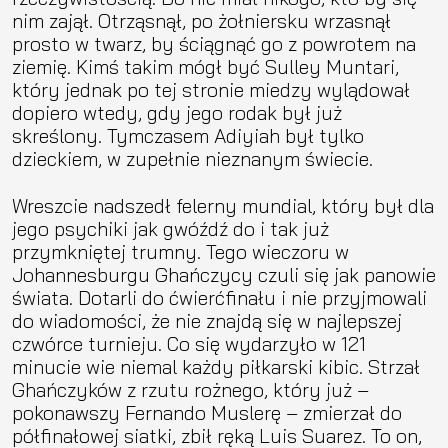
nim zajął. Otrząsnął, po żołniersku wrzasnął
prosto w twarz, by ściągnąć go z powrotem na
ziemię. Kimś takim mógł być Sulley Muntari,
który jednak po tej stronie miedzy wylądował
dopiero wtedy, gdy jego rodak był już
skreślony. Tymczasem Adiyiah był tylko
dzieckiem, w zupełnie nieznanym świecie.
Wreszcie nadszedł felerny mundial, który był dla
jego psychiki jak gwóźdź do i tak już
przymkniętej trumny. Tego wieczoru w
Johannesburgu Ghańczycy czuli się jak panowie
świata. Dotarli do ćwierćfinału i nie przyjmowali
do wiadomości, że nie znajdą się w najlepszej
czwórce turnieju. Co się wydarzyło w 121
minucie wie niemal każdy piłkarski kibic. Strzał
Ghańczyków z rzutu rożnego, który już –
pokonawszy Fernando Muslerę – zmierzał do
półfinałowej siatki, zbił ręką Luis Suarez. To on,