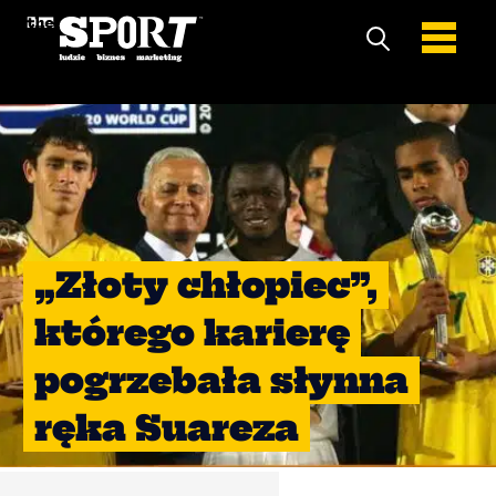
„Złoty chłopiec”,
którego karierę
pogrzebała słynna
ręka Suareza