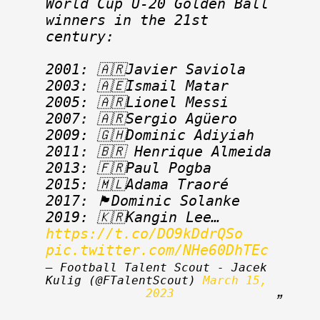
World Cup U-20 Golden Ball 
winners in the 21st 
century:
2001: 🇦🇷Javier Saviola
2003: 🇦🇪Ismail Matar
2005: 🇦🇷Lionel Messi
2007: 🇦🇷Sergio Agüero
2009: 🇬🇭Dominic Adiyiah
2011: 🇧🇷 Henrique Almeida
2013: 🇫🇷Paul Pogba
2015: 🇲🇱Adama Traoré
2017: 🏴󠁧󠁢󠁥󠁮󠁧󠁿Dominic Solanke
2019: 🇰🇷Kangin Lee… 
https://t.co/DO9kDdrQSo
pic.twitter.com/NHe60DhTEc
— Football Talent Scout - Jacek 
Kulig (@FTalentScout) 
March 15, 
2023