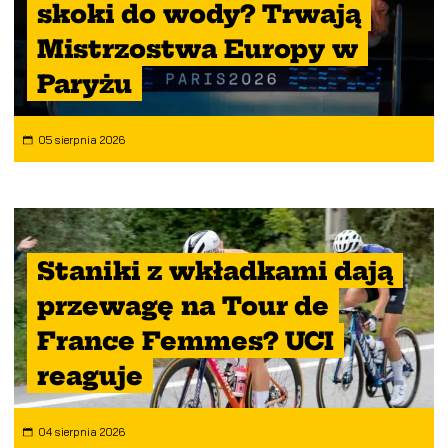
skoki do wody? Trwają
Mistrzostwa Europy w
Paryżu
05 sierpnia 2026
Staniki z wkładkami dają
przewagę na Tour de
France Femmes? UCI
reaguje
04 sierpnia 2026