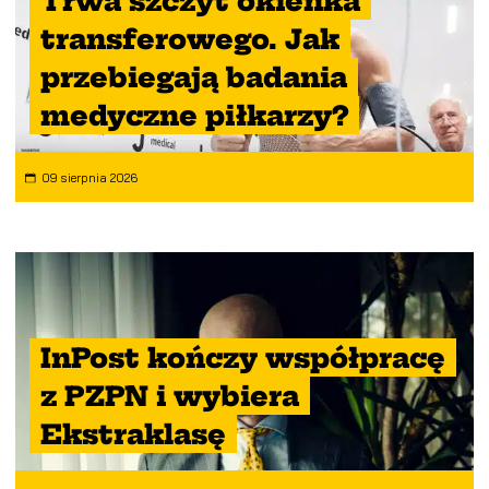
Trwa szczyt okienka
transferowego. Jak
przebiegają badania
medyczne piłkarzy?
09 sierpnia 2026
InPost kończy współpracę
z PZPN i wybiera
Ekstraklasę