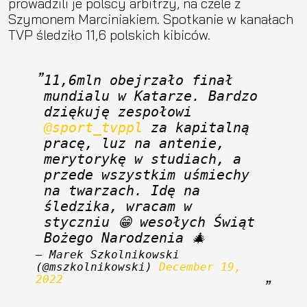
prowadzili je polscy arbitrzy, na czele z
Szymonem Marciniakiem. Spotkanie w kanałach
TVP śledziło 11,6 polskich kibiców.
11,6mln obejrzało finał 
mundialu w Katarze. Bardzo 
dziękuję zespołowi 
@sport_tvppl
 za kapitalną 
pracę, luz na antenie, 
merytorykę w studiach, a 
przede wszystkim uśmiechy 
na twarzach. Idę na 
śledzika, wracam w 
styczniu 😁 wesołych Świąt 
Bożego Narodzenia 🎄
— Marek Szkolnikowski 
(@mszkolnikowski) 
December 19, 
2022