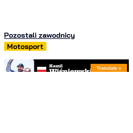
Pozostali zawodnicy
Motosport
Kamil
Translate »
Wiśniewski
Mateusz
Kaprzyk
Bartłomiej
Marszałek