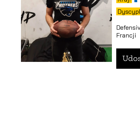
Dyscypl
Defensi
Francji
Udos