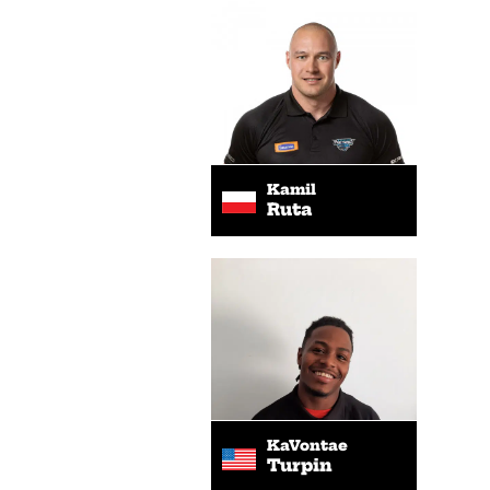
Kamil
Ruta
KaVontae
Turpin