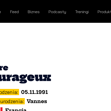
e
Feed
Biznes
Podcasty
Treningi
Produk
re
urageux
odzenia:
05.11.1991
 urodzenia:
Vannes
Francja