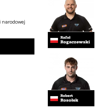
i narodowej
Rafał
Rogaczewski
Robert
Rosołek