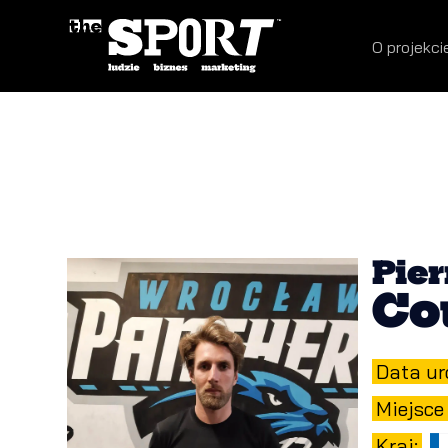
O projekci
Pier
Co
Data ur
Miejsce
Kraj: