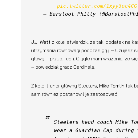
pic.twitter.com/1xyy3oc4CG
— Barstool Philly (@BarstoolPh
J.J. Watt
z kolei stwierdził, że taki dodatek na
utrzymania równowagi podczas gry. – Czujesz si
głową – przyp. red.). Ciągle mam wrażenie, że si
– powiedział gracz Cardinals.
Z kolei trener główny Steelers,
Mike Tomlin
tak b
sam również postanowił je zastosować.
Steelers head coach Mike To
wear a Guardian Cap during 