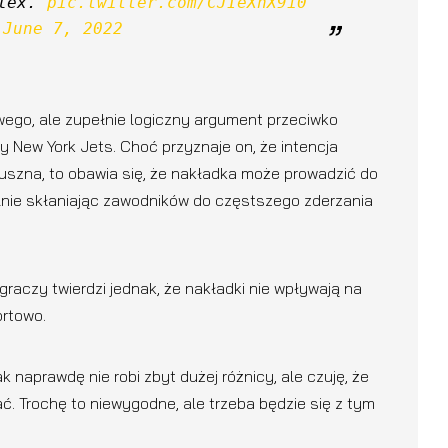
lex. 
pic.twitter.com/CJIeXhX9i0
 
June 7, 2022
wego, ale zupełnie logiczny argument przeciwko
y New York Jets. Choć przyznaje on, że intencja
łuszna, to obawia się, że nakładka może prowadzić do
nie skłaniając zawodników do częstszego zderzania
raczy twierdzi jednak, że ​​nakładki nie wpływają na
ortowo.
ak naprawdę nie robi zbyt dużej różnicy, ale czuję, że
ć. Trochę to niewygodne, ale trzeba będzie się z tym
.