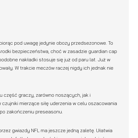
biorąc pod uwagę jedynie obozy przedsezonowe. To
środki bezpieczeństwa, choć w zasadzie guardian cap
odobne nakładki stosuje się już od paru lat. Już w
owały. W trakcie meczów raczej nigdy ich jednak nie
u część graczy, zarówno noszących, jak i
czujniki mierzące siłę uderzenia w celu oszacowania
po zakończeniu preseasonu.
rzez gwiazdy NFL ma jeszcze jedną zaletę. Ułatwia