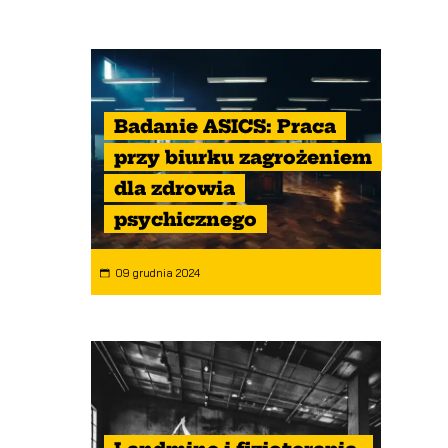
Badanie ASICS: Praca
przy biurku zagrożeniem
dla zdrowia
psychicznego
09 grudnia 2024