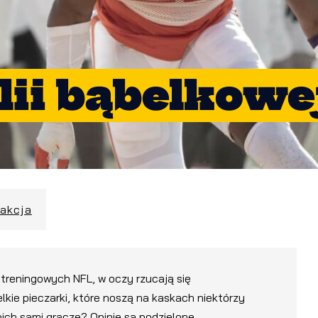
lii bąbelkowe
dakcja
reningowych NFL, w oczy rzucają się
kie pieczarki, które noszą na kaskach niektórzy
nich sami gracze? Opinie są podzielone.