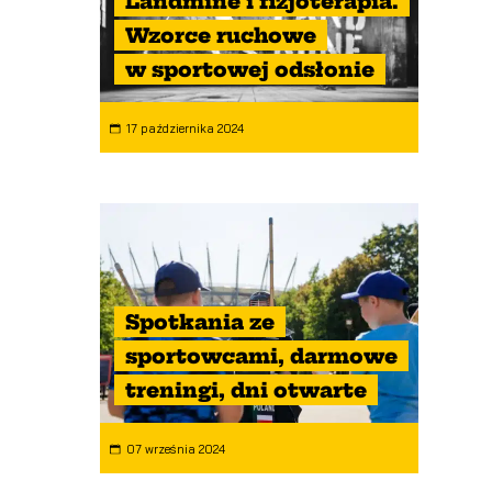
Landmine i fizjoterapia.
Wzorce ruchowe
w sportowej odsłonie
17 października 2024
Spotkania ze
sportowcami, darmowe
treningi, dni otwarte
07 września 2024