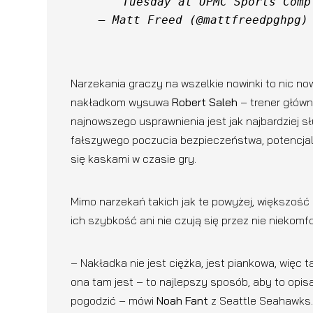
Tuesday at UPMC Sports Comp
— Matt Freed (@mattfreedpghpg)
Narzekania graczy na wszelkie nowinki to nic no
nakładkom wysuwa
Robert Saleh
– trener główn
najnowszego usprawnienia jest jak najbardziej s
fałszywego poczucia bezpieczeństwa, potencjal
się kaskami w czasie gry.
Mimo narzekań takich jak te powyżej, większość g
ich szybkość ani nie czują się przez nie niekomf
– Nakładka nie jest ciężka, jest piankowa, więc t
ona tam jest – to najlepszy sposób, aby to opisa
pogodzić – mówi
Noah Fant
z Seattle Seahawks