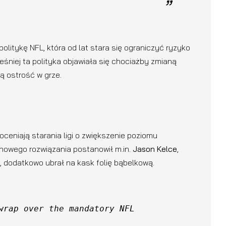
litykę NFL, która od lat stara się ograniczyć ryzyko
niej ta polityka objawiała się chociażby zmianą
ą ostrość w grze.
ceniają starania ligi o zwiększenie poziomu
nowego rozwiązania postanowił m.in.
Jason Kelce
,
, dodatkowo ubrał na kask folię bąbelkową.
wrap over the mandatory NFL 