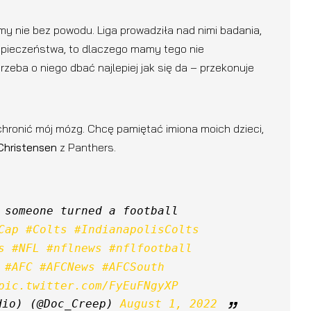
my nie bez powodu. Liga prowadziła nad nimi badania,
ezpieczeństwa, to dlaczego mamy tego nie
eba o niego dbać najlepiej jak się da – przekonuje
chronić mój mózg. Chcę pamiętać imiona moich dzieci,
Christensen
z Panthers.
 someone turned a football 
Cap
#Colts
#IndianapolisColts
s
#NFL
#nflnews
#nflfootball
#AFC
#AFCNews
#AFCSouth
pic.twitter.com/FyEuFNgyXP
dio) (@Doc_Creep) 
August 1, 2022