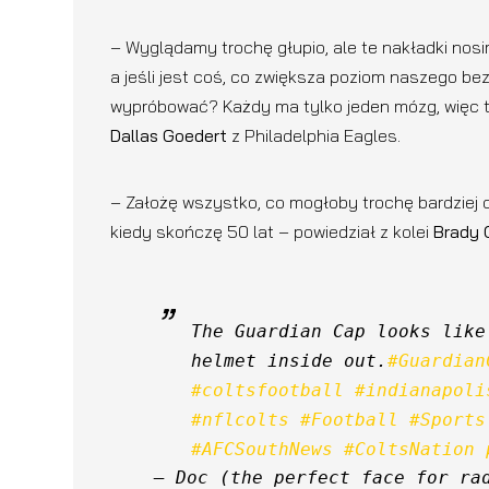
– Wyglądamy trochę głupio, ale te nakładki nosi
a jeśli jest coś, co zwiększa poziom naszego b
wypróbować? Każdy ma tylko jeden mózg, więc trz
Dallas Goedert
z Philadelphia Eagles.
– Założę wszystko, co mogłoby trochę bardziej 
kiedy skończę 50 lat – powiedział z kolei
Brady 
The Guardian Cap looks like
helmet inside out.
#Guardian
#coltsfootball
#indianapoli
#nflcolts
#Football
#Sports
#AFCSouthNews
#ColtsNation
— Doc (the perfect face for ra