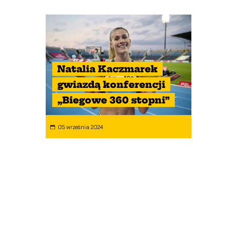
Natalia Kaczmarek
gwiazdą konferencji
„Biegowe 360 stopni”
05 września 2024