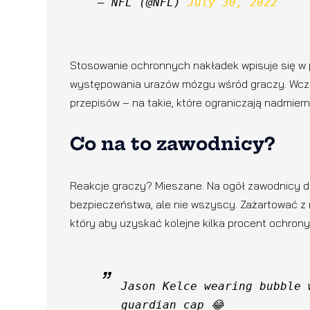
— NFL (@NFL) 
July 30, 2022
Stosowanie ochronnych nakładek wpisuje się w po
występowania urazów mózgu wśród graczy. Wcześ
przepisów – na takie, które ograniczają nadmiern
Co na to zawodnicy?
Reakcje graczy? Mieszane. Na ogół zawodnicy do
bezpieczeństwa, ale nie wszyscy. Zażartować z 
który aby uzyskać kolejne kilka procent ochrony
Jason Kelce wearing bubble 
guardian cap 😂