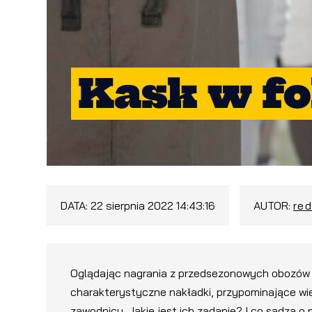
Kask w fo
DATA:
22 sierpnia 2022 14:43:16
AUTOR:
re
Oglądając nagrania z przedsezonowych obozów t
charakterystyczne nakładki, przypominające wiel
zawodnicy. Jakie jest ich zadanie? I co sądzą o 