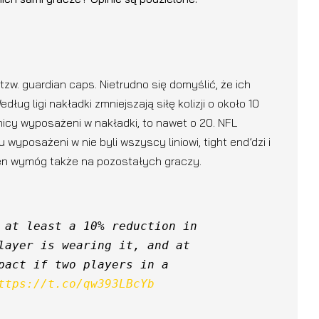
tzw. guardian caps. Nietrudno się domyślić, że ich
ug ligi nakładki zmniejszają siłę kolizji o około 10
dnicy wyposażeni w nakładki, to nawet o 20. NFL
posażeni w nie byli wszyscy liniowi, tight end’dzi i
 ten wymóg także na pozostałych graczy.
 at least a 10% reduction in 
layer is wearing it, and at 
pact if two players in a 
ttps://t.co/qw393LBcYb