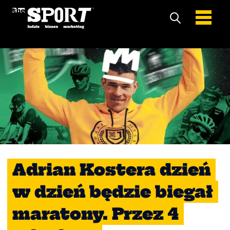
Adrian Kostera dzień
w dzień będzie biegał
maratony. Przez 4