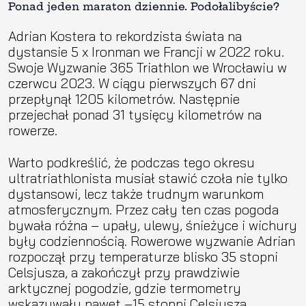
Ponad jeden maraton dziennie. Podołalibyście?
Adrian Kostera to rekordzista świata na
dystansie 5 x Ironman we Francji w 2022 roku.
Swoje Wyzwanie 365 Triathlon we Wrocławiu w
czerwcu 2023. W ciągu pierwszych 67 dni
przepłynął 1205 kilometrów. Następnie
przejechał ponad 31 tysięcy kilometrów na
rowerze.
Warto podkreślić, że podczas tego okresu
ultratriathlonista musiał stawić czoła nie tylko
dystansowi, lecz także trudnym warunkom
atmosferycznym. Przez cały ten czas pogoda
bywała różna – upały, ulewy, śnieżyce i wichury
były codziennością. Rowerowe wyzwanie Adrian
rozpoczął przy temperaturze blisko 35 stopni
Celsjusza, a zakończył przy prawdziwie
arktycznej pogodzie, gdzie termometry
wskazywały nawet –15 stopni Celsjusza.