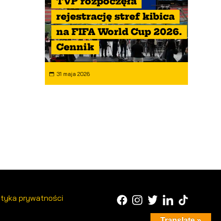
TVP rozpoczęła
rejestrację stref kibica
na FIFA World Cup 2026.
Cennik
31 maja 2026
ityka prywatności
Translate »