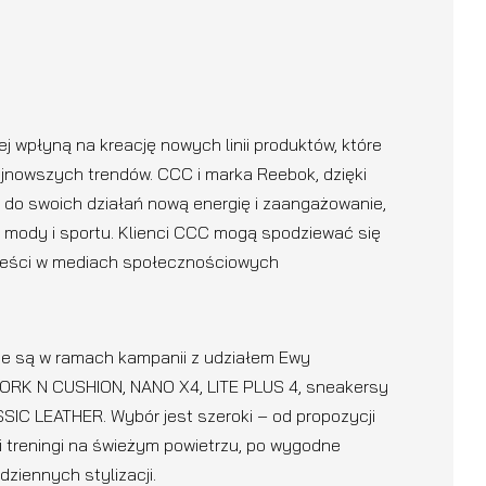
 wpłyną na kreację nowych linii produktów, które
jnowszych trendów. CCC i marka Reebok, dzięki
 do swoich działań nową energię i zaangażowanie,
 mody i sportu. Klienci CCC mogą spodziewać się
treści w mediach społecznościowych
ne są w ramach kampanii z udziałem Ewy
 WORK N CUSHION, NANO X4, LITE PLUS 4, sneakersy
C LEATHER. Wybór jest szeroki – od propozycji
i treningi na świeżym powietrzu, po wygodne
ziennych stylizacji.