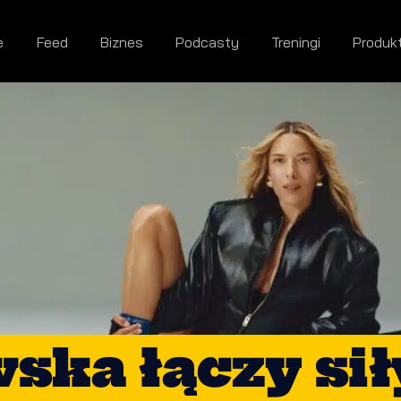
e
Feed
Biznes
Podcasty
Treningi
Produk
ka łączy sił