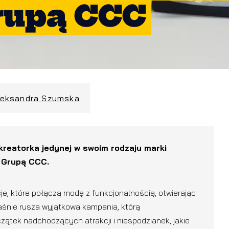
Grupą CCC
leksandra Szumska
kreatorka jedynej w swoim rodzaju marki
z Grupą CCC.
, które połączą modę z funkcjonalnością, otwierając
aśnie rusza wyjątkowa kampania, którą
czątek nadchodzących atrakcji i niespodzianek, jakie