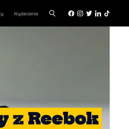
ty
Wydarzenia
y z Reebok