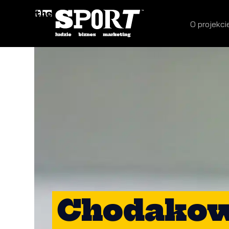
O projekci
Chodakows