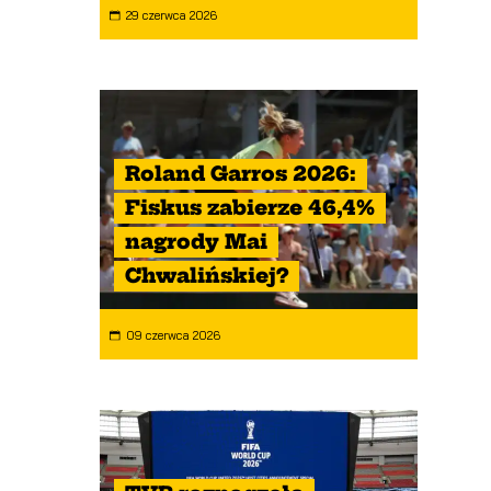
29 czerwca 2026
Roland Garros 2026:
Fiskus zabierze 46,4%
nagrody Mai
Chwalińskiej?
09 czerwca 2026