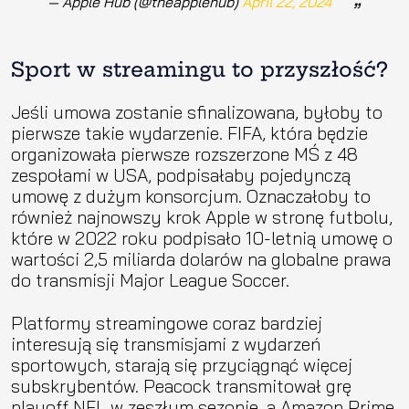
— Apple Hub (@theapplehub)
April 22, 2024
Sport w streamingu to przyszłość?
Jeśli umowa zostanie sfinalizowana, byłoby to
pierwsze takie wydarzenie. FIFA, która będzie
organizowała pierwsze rozszerzone MŚ z 48
zespołami w USA, podpisałaby pojedynczą
umowę z dużym konsorcjum. Oznaczałoby to
również najnowszy krok Apple w stronę futbolu,
które w 2022 roku podpisało 10-letnią umowę o
wartości 2,5 miliarda dolarów na globalne prawa
do transmisji Major League Soccer.
Platformy streamingowe coraz bardziej
interesują się transmisjami z wydarzeń
sportowych, starają się przyciągnąć więcej
subskrybentów. Peacock transmitował grę
playoff NFL w zeszłym sezonie, a Amazon Prime