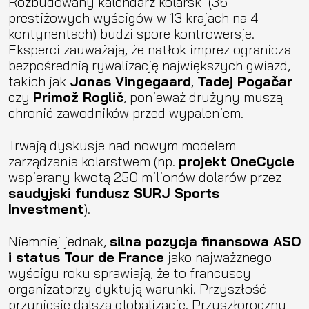
Rozbudowany kalendarz kolarski (36
prestiżowych wyścigów w 13 krajach na 4
kontynentach) budzi spore kontrowersje.
Eksperci zauważają, że natłok imprez ogranicza
bezpośrednią rywalizację największych gwiazd,
takich jak
Jonas Vingegaard
,
Tadej Pogačar
czy
Primož Roglič
, ponieważ drużyny muszą
chronić zawodników przed wypaleniem.
Trwają dyskusje nad nowym modelem
zarządzania kolarstwem (np.
projekt OneCycle
wspierany kwotą 250 milionów dolarów przez
saudyjski fundusz SURJ Sports
Investment
).
Niemniej jednak,
silna pozycja finansowa ASO
i status Tour de France
jako najważznego
wyścigu roku sprawiają, że to francuscy
organizatorzy dyktują warunki. Przyszłość
przyniesie dalszą globalizację. Przyszłoroczny