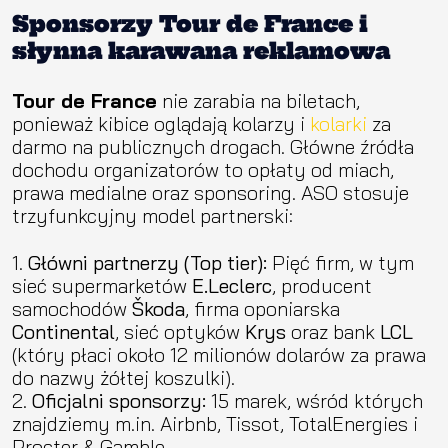
Sponsorzy Tour de France i
słynna karawana reklamowa
Tour de France
nie zarabia na biletach,
ponieważ kibice oglądają kolarzy i
kolarki
za
darmo na publicznych drogach. Główne źródła
dochodu organizatorów to opłaty od miach,
prawa medialne oraz sponsoring. ASO stosuje
trzyfunkcyjny model partnerski:
Główni partnerzy (Top tier):
Pięć firm, w tym
sieć supermarketów
E.Leclerc
, producent
samochodów
Škoda
, firma oponiarska
Continental
, sieć optyków
Krys
oraz bank
LCL
(który płaci około 12 milionów dolarów za prawa
do nazwy żółtej koszulki).
Oficjalni sponsorzy:
15 marek, wśród których
znajdziemy m.in. Airbnb, Tissot, TotalEnergies i
Procter & Gamble.