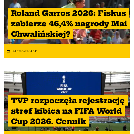
Roland Garros 2026: Fiskus
zabierze 46,4% nagrody Mai
Chwalińskiej?
09 czerwca 2026
TVP rozpoczęła rejestrację
stref kibica na FIFA World
Cup 2026. Cennik