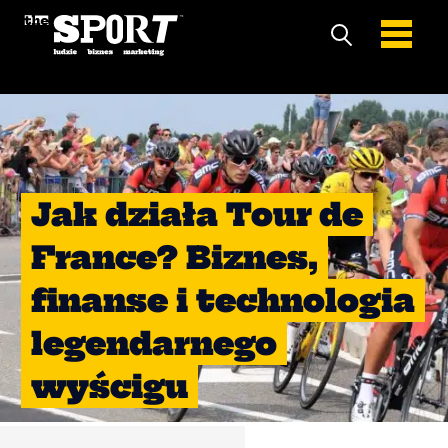
Jak działa Tour de
France? Biznes,
finanse i technologia
legendarnego
wyścigu