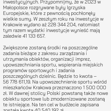
inwestycyjnych. Przypomnijmy, że w 2023 w
Małopolsce rozgrywane były Igrzyska
Europejskie, które z pewnością pochłonęły
wielkie sumy. W zeszłym roku na inwestycje w
Krakowie wydano aż 228 344 204, natomiast
tym razem wydatki inwestycje wynieść mają
zaledwie 41 133 657.
Zwiększone zostaną środki na poszczególne
zadania bieżące z zakresu zarządzania i
utrzymania obiektów, organizacji imprez,
upowszechniania sportu, wspierania miejskich
programów sportowych i zadania
poszczególnych dzielnic. Będzie to kwota –
56 778 611,19. Na upowszechnienie sportu wśród
mieszkańców Krakowa przeznaczono 1 500 000
zł. W dawnej stolicy Polski powstaną także nowe
obiektu sportowe lub zmodernizowane zostaną
te istniejące. Na ten cel w budżecie zapisana
została kwota 40 540 192 zł.