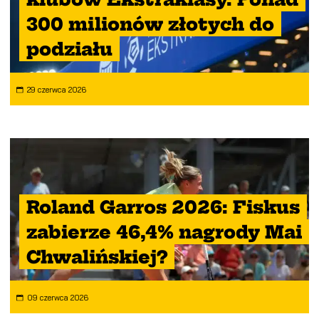
300 milionów złotych do
podziału
29 czerwca 2026
Roland Garros 2026: Fiskus
zabierze 46,4% nagrody Mai
Chwalińskiej?
09 czerwca 2026