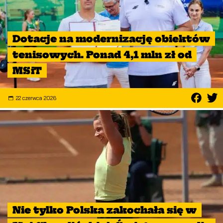
Dotacje na modernizację obiektów
tenisowych. Ponad 4,1 mln zł od
MSiT
22 czerwca 2026
Nie tylko Polska zakochała się w