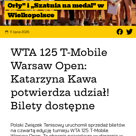
Orły” i „Szatnia na medal” w
Wielkopolsce
11 lipca 2026
WTA 125 T-Mobile
Warsaw Open:
Katarzyna Kawa
potwierdza udział!
Bilety dostępne
Polski Związek Tenisowy uruchomił sprzedaż biletów
na czwartą edycję turnieju WTA 125 T-Mobile
Warsaw Open. To obecnie największe wydarzenie w