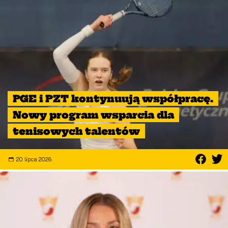
PGE i PZT kontynuują współpracę.
Nowy program wsparcia dla
tenisowych talentów
20 lipca 2026