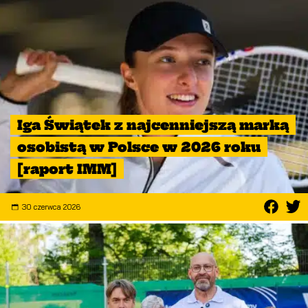
Iga Świątek z najcenniejszą marką
osobistą w Polsce w 2026 roku
[raport IMM]
30 czerwca 2026