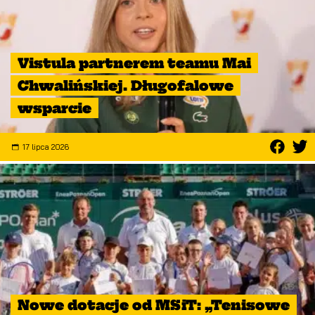
Vistula partnerem teamu Mai
Chwalińskiej. Długofalowe
wsparcie
17 lipca 2026
Nowe dotacje od MSiT: „Tenisowe