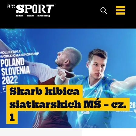
Skarb kibica
siatkarskich MŚ – cz.
1