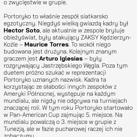
o zwycięstwie w grupie.
Portoryko to właśnie zespół siatkarsko
egzotyczny. Niegdyś wielką gwiazdą kadry był
Hector Soto
, ale aktualnie w zespole bryluje
obieżyświat, były atakujący ZAKSY Kędzierzyn-
Koźle –
Maurice Torres
. To wokół niego
budowana jest drużyna. Kolejnym znanym
graczem jest
Arturo Iglesias
– były
rozgrywający Jastrzębskiego Węgla. Poza tym
duetem próżno szukać w reprezentacji
Portoryko uznanych nazwisk. Kadra ta
korzystając ze słabości innych zespołów z
Ameryki Północnej, występuje na każdym
mundialu, ale nigdy nie odgrywa na turniejach
znaczącej roli. W tym roku Portoryko startowało
w Pan-American Cup zajmując 5. miejsce. Na
mundialu powalczą o 3. miejsce w grupie z
Tunezją, ale w fazie pucharowej raczej ich nie
zobaczymy.