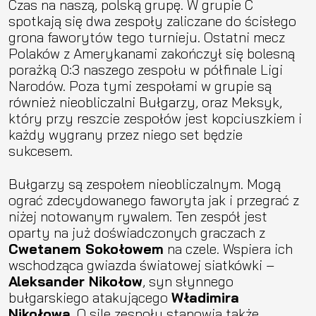
Czas na naszą, polską grupę. W grupie C
spotkają się dwa zespoły zaliczane do ścisłego
grona faworytów tego turnieju. Ostatni mecz
Polaków z Amerykanami zakończył się bolesną
porażką 0:3 naszego zespołu w półfinale Ligi
Narodów. Poza tymi zespołami w grupie są
również nieobliczalni Bułgarzy, oraz Meksyk,
który przy reszcie zespołów jest kopciuszkiem i
każdy wygrany przez niego set będzie
sukcesem.
Bułgarzy są zespołem nieobliczalnym. Mogą
ograć zdecydowanego faworyta jak i przegrać z
niżej notowanym rywalem. Ten zespół jest
oparty na już doświadczonych graczach z
Cwetanem Sokołowem
na czele. Wspiera ich
wschodząca gwiazda światowej siatkówki –
Aleksander Nikołow
, syn słynnego
bułgarskiego atakującego
Władimira
Nikołowa
. O sile zespołu stanowią także