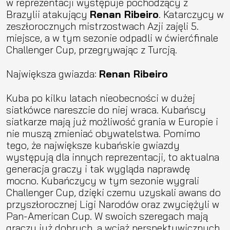
w reprezentacji występuje pochodzący z
Brazylii atakujący
Renan Ribeiro
. Katarczycy w
zeszłorocznych mistrzostwach Azji zajęli 5.
miejsce, a w tym sezonie odpadli w ćwierćfinale
Challenger Cup, przegrywając z Turcją.
Największa gwiazda:
Renan Ribeiro
Kuba po kilku latach nieobecności w dużej
siatkówce nareszcie do niej wraca. Kubańscy
siatkarze mają już możliwość grania w Europie i
nie muszą zmieniać obywatelstwa. Pomimo
tego, że największe kubańskie gwiazdy
występują dla innych reprezentacji, to aktualna
generacja graczy i tak wygląda naprawdę
mocno. Kubańczycy w tym sezonie wygrali
Challenger Cup, dzięki czemu uzyskali awans do
przyszłorocznej Ligi Narodów oraz zwyciężyli w
Pan-American Cup. W swoich szeregach mają
graczy już dobrych, a wciąż perspektywicznych.