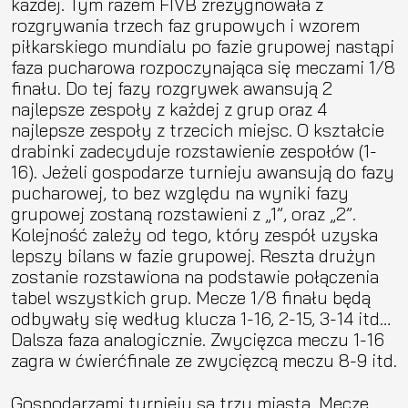
każdej. Tym razem FIVB zrezygnowała z
rozgrywania trzech faz grupowych i wzorem
piłkarskiego mundialu po fazie grupowej nastąpi
faza pucharowa rozpoczynająca się meczami 1/8
finału. Do tej fazy rozgrywek awansują 2
najlepsze zespoły z każdej z grup oraz 4
najlepsze zespoły z trzecich miejsc. O kształcie
drabinki zadecyduje rozstawienie zespołów (1-
16). Jeżeli gospodarze turnieju awansują do fazy
pucharowej, to bez względu na wyniki fazy
grupowej zostaną rozstawieni z „1”, oraz „2”.
Kolejność zależy od tego, który zespół uzyska
lepszy bilans w fazie grupowej. Reszta drużyn
zostanie rozstawiona na podstawie połączenia
tabel wszystkich grup. Mecze 1/8 finału będą
odbywały się według klucza 1-16, 2-15, 3-14 itd…
Dalsza faza analogicznie. Zwycięzca meczu 1-16
zagra w ćwierćfinale ze zwycięzcą meczu 8-9 itd.
Gospodarzami turnieju są trzy miasta. Mecze