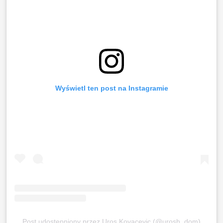
Wyświetl ten post na Instagramie
Post udostępniony przez Uros Kovacevic (@urosh_dom)