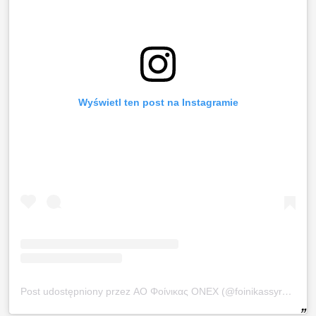
Wyświetl ten post na Instagramie
Post udostępniony przez ΑΟ Φοίνικας ΟΝΕΧ (@foinikassyrosonex_vc)