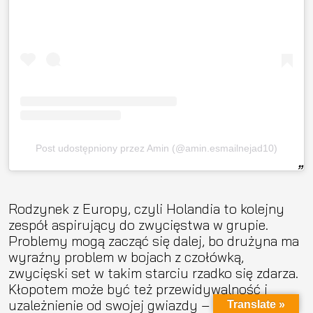
Post udostępniony przez Amin (@amin.esmailnejad10)
Rodzynek z Europy, czyli Holandia to kolejny
zespół aspirujący do zwycięstwa w grupie.
Problemy mogą zacząć się dalej, bo drużyna ma
wyraźny problem w bojach z czołówką,
zwycięski set w takim starciu rzadko się zdarza.
Kłopotem może być też przewidywalność i
uzależnienie od swojej gwiazdy – czołowego
Translate »