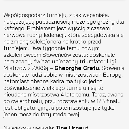
Współgospodarz turnieju, z tak wspaniałą,
napędzającą publicznością może być groźny dla
każdego. Problemem jest wyścig z czasem i
nerwowe ruchy federacji, która zdecydowała się
na zmianę selekcjonera na krótko przed
turniejem. Dwa tygodnie temu nowym
szkoleniowcem Słoweńców został doskonale
nam znany, świeżo upieczony triumfator Ligi
Mistrzów z ZAKSą –
Gheorghe Cretu
. Słowenia
doskonale radzi sobie w mistrzostwach Europy,
natomiast obecna kadra ma tylko jedno
doświadczenie wielkiego turnieju i są to
nieudane mistrzostwa 4 lata temu. Teraz, awans
do ćwierćfinału, przy rozstawieniu w 1/8 finału
jest obligatoryjny, a potem zostaje już tylko
jeden mecz do fazy medalowej.
Największa gwiazda:
Tine Urnaut