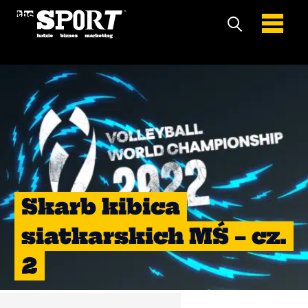
Skarb kibica
siatkarskich MŚ – cz.
2