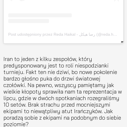
Post udostępniony przez Reda Haikal - رضا هيكل (@reda.haikal)
Iran to jeden z kilku zespołów, który
predysponowany jest to roli niespodzianki
turnieju. Fakt ten nie dziwi, bo nowe pokolenie
bardzo głośno puka do drzwi światowej
czołówki. Na pewno, wszyscy pamiętamy jak
wielkie kłopoty sprawiła nam ta reprezentacja w
lipcu, gdzie w dwóch spotkaniach rozegraliśmy
10 setów. Brak strachu przed mocniejszymi
ekipami to niewątpliwy atut Irańczyków. Jak
poradzą sobie z ekipami na podobnym do siebie
poziomie?