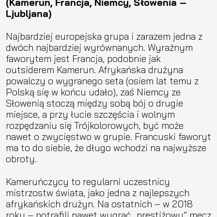
(Kamerun, Francja, Niemcy, Słowenia –
Ljubljana)
Najbardziej europejska grupa i zarazem jedna z
dwóch najbardziej wyrównanych. Wyraźnym
faworytem jest Francja, podobnie jak
outsiderem Kamerun. Afrykańska drużyna
powalczy o wygranego seta (osiem lat temu z
Polską się w końcu udało), zaś Niemcy ze
Słowenią stoczą między sobą bój o drugie
miejsce, a przy łucie szczęścia i wolnym
rozpędzaniu się Trójkolorowych, być może
nawet o zwycięstwo w grupie. Francuski faworyt
ma to do siebie, że długo wchodzi na najwyższe
obroty.
Kameruńczycy to regularni uczestnicy
mistrzostw świata, jako jedna z najlepszych
afrykańskich drużyn. Na ostatnich – w 2018
roku – potrafili nawet wygrać „prestiżowy” mecz