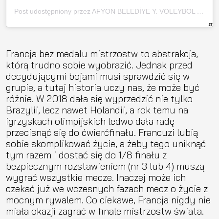
Post udostępniony przez AFYON BELEDİYE Y. VOLEYBOL 🏐 (@afyonbldyuntasvoleybol)
Francja bez medalu mistrzostw to abstrakcja,
którą trudno sobie wyobrazić. Jednak przed
decydującymi bojami musi sprawdzić się w
grupie, a tutaj historia uczy nas, że może być
różnie. W 2018 dała się wyprzedzić nie tylko
Brazylii, lecz nawet Holandii, a rok temu na
igrzyskach olimpijskich ledwo dała radę
przecisnąć się do ćwierćfinału. Francuzi lubią
sobie skomplikować życie, a żeby tego uniknąć
tym razem i dostać się do 1/8 finału z
bezpiecznym rozstawieniem (nr 3 lub 4) muszą
wygrać wszystkie mecze. Inaczej może ich
czekać już we wczesnych fazach mecz o życie z
mocnym rywalem. Co ciekawe, Francja nigdy nie
miała okazji zagrać w finale mistrzostw świata.