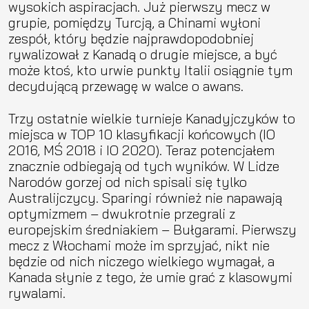
wysokich aspiracjach. Już pierwszy mecz w
grupie, pomiędzy Turcją, a Chinami wyłoni
zespół, który będzie najprawdopodobniej
rywalizował z Kanadą o drugie miejsce, a być
może ktoś, kto urwie punkty Italii osiągnie tym
decydującą przewagę w walce o awans.
Trzy ostatnie wielkie turnieje Kanadyjczyków to
miejsca w TOP 10 klasyfikacji końcowych (IO
2016, MŚ 2018 i IO 2020). Teraz potencjałem
znacznie odbiegają od tych wyników. W Lidze
Narodów gorzej od nich spisali się tylko
Australijczycy. Sparingi również nie napawają
optymizmem – dwukrotnie przegrali z
europejskim średniakiem – Bułgarami. Pierwszy
mecz z Włochami może im sprzyjać, nikt nie
będzie od nich niczego wielkiego wymagał, a
Kanada słynie z tego, że umie grać z klasowymi
rywalami.