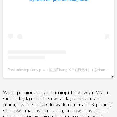
Post udostępniony przez 🇨🇳Zhang X.Y (张晓雅） (@zhang_young8)
Włosi po nieudanym turnieju finałowym VNL u
siebie, będą chcieli za wszelką cenę zmazać
plamę i włączyć się do walki o medale. Sytuację
startową mają wymarzoną, bo rywale w grupie
są na zdecydowanie niższym poziomie, więc