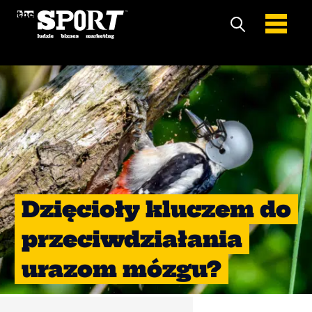
Dzięcioły kluczem do
przeciwdziałania
urazom mózgu?