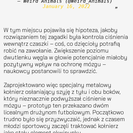
— Weird Animals (@Weird_AnimaIs) 
January 16, 2022
W tym miejscu pojawiła się hipoteza, jakoby
rozwiązaniem tej zagadki była kontrola ciśnienia
wewnątrz czaszki – coś, co dzięcioły potrafią
robić na zawołanie. Zwiększenie poziomu
dwutlenku węgla w głowie potencjalnie miałoby
pozytywny wpływ na ochronę mózgu –
naukowcy postanowili to sprawdzić.
Zaprojektowano więc specjalny metalowy
kołnierz osłaniający szyję z tyłu i obu boków,
który nieznacznie podwyższał ciśnienie w
mózgu – prototyp ten przekazano dwóm
licealnym drużynom futbolowym. Początkowo
trudno było się przyzwyczaić, jednak z czasem
młodzi sportowcy zaczęli traktować kołnierz
jako stały element ekwipunku.