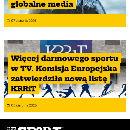
globalne media
07 sierpnia 2026
Więcej darmowego sportu
w TV. Komisja Europejska
zatwierdziła nową listę
KRRiT
06 sierpnia 2026