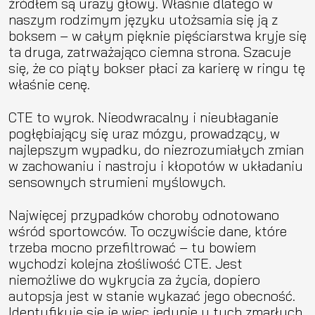
źródłem są urazy głowy. Właśnie dlatego w
naszym rodzimym języku utożsamia się ją z
boksem – w całym pięknie pięściarstwa kryje się
ta druga, zatrważająco ciemna strona. Szacuje
się, że co piąty bokser płaci za karierę w ringu tę
właśnie cenę.
CTE to wyrok. Nieodwracalny i nieubłaganie
pogłębiający się uraz mózgu, prowadzący, w
najlepszym wypadku, do niezrozumiałych zmian
w zachowaniu i nastroju i kłopotów w układaniu
sensownych strumieni myślowych.
Najwięcej przypadków choroby odnotowano
wśród sportowców. To oczywiście dane, które
trzeba mocno przefiltrować – tu bowiem
wychodzi kolejna złośliwość CTE. Jest
niemożliwe do wykrycia za życia, dopiero
autopsja jest w stanie wykazać jego obecność.
Identyfikuje się je więc jedynie u tych zmarłych,