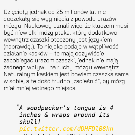
Dzięcioły jednak od 25 milionów lat nie
doczekały się wyginięcia z powodu urazów
mózgu. Naukowcy uznali więc, że kluczem musi
być niewielki mózg ptaka, który dodatkowo
wewnątrz czaszki otoczony jest językiem
(naprawdę!). To niejako podaje w wątpliwość
działanie kasków – te mają oczywiście
zapobiegać urazom czaszki, jednak nie mają
żadnego wpływu na ruchy mózgu wewnątrz.
Naturalnym kaskiem jest bowiem czaszka sama
w sobie, a tę dość trudno „zacieśnić”, by mózg
miał mniej wolnego miejsca.
A woodpecker's tongue is 4 
inches & wraps around its 
skull! 
pic.twitter.com/dDHFDlB8kn