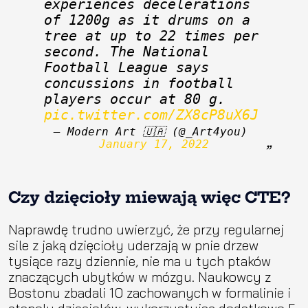
experiences decelerations 
of 1200g as it drums on a 
tree at up to 22 times per 
second. The National 
Football League says 
concussions in football 
players occur at 80 g. 
pic.twitter.com/ZX8cP8uX6J
— Modern Art 🇺🇦 (@_Art4you) 
January 17, 2022
Czy dzięcioły miewają więc CTE?
Naprawdę trudno uwierzyć, że przy regularnej
sile z jaką dzięcioły uderzają w pnie drzew
tysiące razy dziennie, nie ma u tych ptaków
znaczących ubytków w mózgu. Naukowcy z
Bostonu zbadali 10 zachowanych w formalinie i