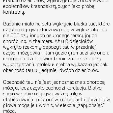
etanolu dzięciołów, wykorzystując dodatkowo 5
epoletników krasnoskrzydłych jako próbę
kontrolną.
Badanie miało na celu wykrycie białka tau, które
często odgrywa kluczową rolę w wykształcaniu
się CTE czy innych neurodegeneracyjnych
chorób, np. Alzheimera. Aż u 8 dzięciołów
wykryto rzekomy depozyt tau w przedniej
części mózgowia – tam gdzie gromadzi się ono u
chorych ludzi. Potwierdzenie znaleziska przy
wykorzystaniu molekuł srebra wykazało jednak
obecność tau u „jedynie” dwóch dzięciołów.
Obecność tau nie jest jednoznaczne z chorobą
mózgu, lecz często zachodzi korelacja. Białko
samo w sobie odgrywa ważną rolę w
stabilizowaniu neuronów, natomiast uderzenia w
głowę mogą je uwolnić, w efekcie „zapychając”
mózg.