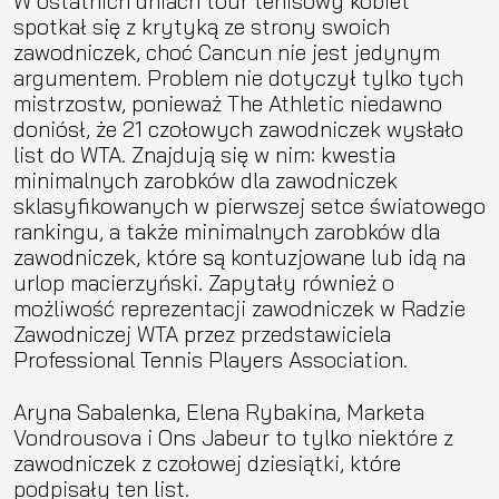
W ostatnich dniach tour tenisowy kobiet
spotkał się z krytyką ze strony swoich
zawodniczek, choć Cancun nie jest jedynym
argumentem. Problem nie dotyczył tylko tych
mistrzostw, ponieważ The Athletic niedawno
doniósł, że 21 czołowych zawodniczek wysłało
list do WTA. Znajdują się w nim: kwestia
minimalnych zarobków dla zawodniczek
sklasyfikowanych w pierwszej setce światowego
rankingu, a także minimalnych zarobków dla
zawodniczek, które są kontuzjowane lub idą na
urlop macierzyński. Zapytały również o
możliwość reprezentacji zawodniczek w Radzie
Zawodniczej WTA przez przedstawiciela
Professional Tennis Players Association.
Aryna Sabalenka, Elena Rybakina, Marketa
Vondrousova i Ons Jabeur to tylko niektóre z
zawodniczek z czołowej dziesiątki, które
podpisały ten list.