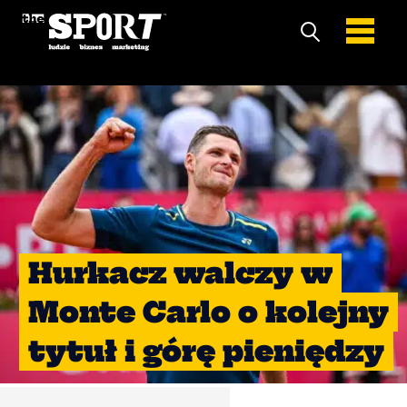
Hurkacz walczy w
Monte Carlo o kolejny
tytuł i górę pieniędzy