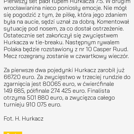
Pierwszy set padł łupem Hurkacza 7:5. W drugim
wrocławianina nieco poniosły emocje. Nie mógł
się pogodzić z tym, że piłkę, która jego zdaniem
była na aucie, sędzi uznał za dobrą. Komentował
sytuację pod nosem, za co dostał ostrzeżenie.
Ostatecznie set zakończył się zwycięstwem
Hurkacza w tie-breaku. Następnym rywalem
Polaka będzie rozstawiony z nr 10 Casper Ruud.
Mecz rozegrany zostanie w czwartkowy wieczór.
Za pierwsze dwa pojedynki Hurkacz zarobił już
66720 euro. Za zwycięstwo w trzeciej rundzie do
zgarnięcia jest 80065 euro, w ćwierćfinale
149 685, półfinale 274 425 euro. Finalista
otrzyma 501 880 euro, a zwycięzca całego
turnieju 910 075 euro.
Fot. H. Hurkacz