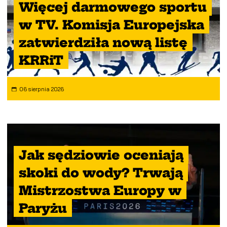
Więcej darmowego sportu
w TV. Komisja Europejska
zatwierdziła nową listę
KRRiT
06 sierpnia 2026
Jak sędziowie oceniają
skoki do wody? Trwają
Mistrzostwa Europy w
Paryżu