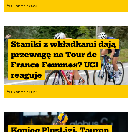
05 sierpnia 2026
Staniki z wkładkami dają
przewagę na Tour de
France Femmes? UCI
reaguje
04 sierpnia 2026
Koniec PlusLigi. Tauron