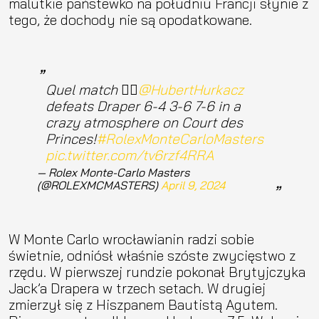
malutkie państewko na południu Francji słynie z
tego, że dochody nie są opodatkowane.
Quel match 😮‍💨
@HubertHurkacz
defeats Draper 6-4 3-6 7-6 in a
crazy atmosphere on Court des
Princes!
#RolexMonteCarloMasters
pic.twitter.com/tv6rzf4RRA
— Rolex Monte-Carlo Masters
(@ROLEXMCMASTERS)
April 9, 2024
W Monte Carlo wrocławianin radzi sobie
świetnie, odniósł właśnie szóste zwycięstwo z
rzędu. W pierwszej rundzie pokonał Brytyjczyka
Jack’a Drapera w trzech setach. W drugiej
zmierzył się z Hiszpanem Bautistą Agutem.